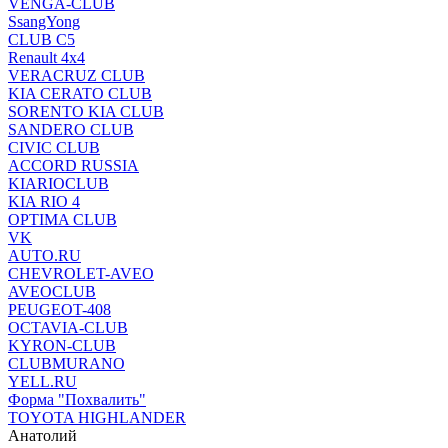
VENGA-CLUB
SsangYong
CLUB C5
Renault 4x4
VERACRUZ CLUB
KIA CERATO CLUB
SORENTO KIA CLUB
SANDERO CLUB
CIVIC CLUB
ACCORD RUSSIA
KIARIOCLUB
KIA RIO 4
OPTIMA CLUB
VK
AUTO.RU
CHEVROLET-AVEO
AVEOCLUB
PEUGEOT-408
OCTAVIA-CLUB
KYRON-CLUB
CLUBMURANO
YELL.RU
Форма "Похвалить"
TOYOTA HIGHLANDER
Анатолий