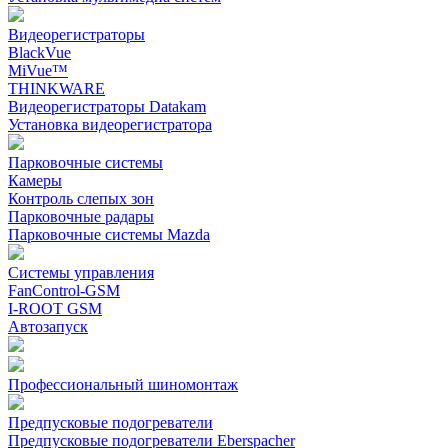
Видеорегистраторы
BlackVue
MiVue™
THINKWARE
Видеорегистраторы Datakam
Установка видеорегистратора
Парковочные системы
Камеры
Контроль слепых зон
Парковочные радары
Парковочные системы Mazda
Системы управления
FanControl-GSM
I-ROOT GSM
Автозапуск
Профессиональный шиномонтаж
Предпусковые подогреватели
Предпусковые подогреватели Eberspacher