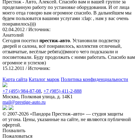
Престиж - Авто, Алексей. Спасибо вам и вашей группе за
проделанную работу по установке оборудования. И от лица
моего отца говорю вам огромное спасибо. В дальнейшем мы
будем пользоватся вашими услугами :clap: , нам у вас очень
понравилось))))
02.04.2012
/ Источник:
Анатолий
Сегодня посетил
престиж-авто
. Установили подсветку
дверей и салона, всё понравилось, коллектив отличный,
отзывчатые, весёлые ребята)))много чего подсказали и
посоветовали. Буду продолжать с ними работать. Спасибо вам
огромное и успехов)
15.12.2011
/ Источник:
Карта сайта
Каталог марок
Политика конфиденциальности
+7 (495) 984-87-08
,
+7 (985) 411-2-888
Москва, Полковая улица, д. 14К1
mail@prestige-auto.ru
© 2007-2026 «Пандора Престиж–авто» — студия защиты
от угона.
Цены, указанные на сайте, не являются публичной
офертой.
Похвалить
Пожаловаться