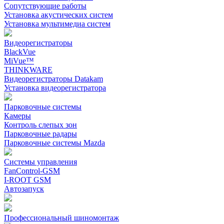
Сопутствующие работы
Установка акустических систем
Установка мультимедиа систем
Видеорегистраторы
BlackVue
MiVue™
THINKWARE
Видеорегистраторы Datakam
Установка видеорегистратора
Парковочные системы
Камеры
Контроль слепых зон
Парковочные радары
Парковочные системы Mazda
Системы управления
FanControl-GSM
I-ROOT GSM
Автозапуск
Профессиональный шиномонтаж