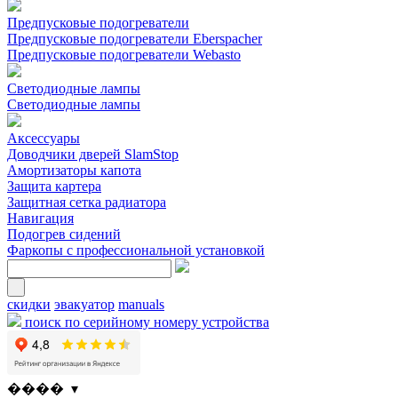
Предпусковые подогреватели
Предпусковые подогреватели Eberspacher
Предпусковые подогреватели Webasto
Светодиодные лампы
Светодиодные лампы
Аксессуары
Доводчики дверей SlamStop
Амортизаторы капота
Защита картера
Защитная сетка радиатора
Навигация
Подогрев сидений
Фаркопы с профессиональной установкой
скидки
эвакуатор
manuals
поиск по серийному номеру устройства
���� ▾