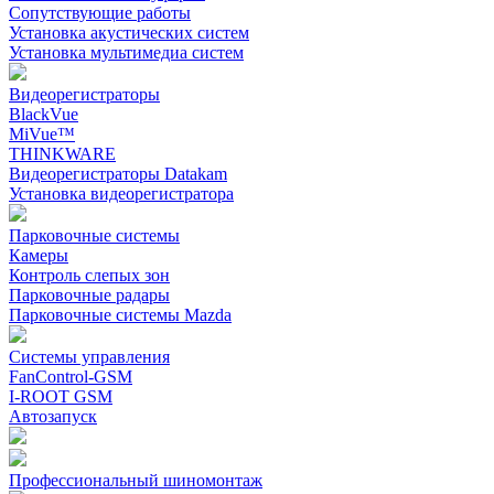
Сопутствующие работы
Установка акустических систем
Установка мультимедиа систем
Видеорегистраторы
BlackVue
MiVue™
THINKWARE
Видеорегистраторы Datakam
Установка видеорегистратора
Парковочные системы
Камеры
Контроль слепых зон
Парковочные радары
Парковочные системы Mazda
Системы управления
FanControl-GSM
I-ROOT GSM
Автозапуск
Профессиональный шиномонтаж