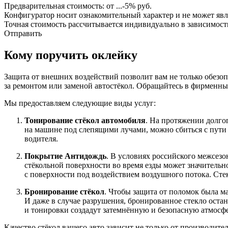
Предварительная стоимость: от
...
-5%
руб.
Конфигуратор носит ознакомительный характер и не может явл
Точная стоимость рассчитывается индивидуально в зависимост
Отправить
Кому поручить оклейку
Защита от внешних воздействий позволит вам не только обезоп
за ремонтом или заменой автостёкол. Обращайтесь в фирменны
Мы предоставляем следующие виды услуг:
Тонирование стёкол автомобиля
. На протяжении долго
на машине под слепящими лучами, можно сбиться с пути 
водителя.
Покрытие Антидождь
. В условиях российского межсезо
стёкольной поверхности во время езды может значительно
с поверхности под воздействием воздушного потока. Сте
Бронирование стёкол
. Чтобы защита от поломок была ма
И даже в случае разрушения, бронированное стекло остан
и тонировки создадут затемнённую и безопасную атмосфе
Качество стёкол вашего авто зависит не только от производите