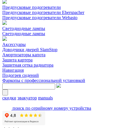
Предпусковые подогреватели
Предпусковые подогреватели Eberspacher
Предпусковые подогреватели Webasto
Светодиодные лампы
Светодиодные лампы
Аксессуары
Доводчики дверей SlamStop
Амортизаторы капота
Защита картера
Защитная сетка радиатора
Навигация
Подогрев сидений
Фаркопы с профессиональной установкой
скидки
эвакуатор
manuals
поиск по серийному номеру устройства