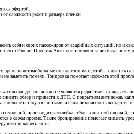
яться офертой.
и от сложности работ и размера плёнки
асить себя и своих пассажиров от аварийных ситуаций, но и сэк
й центр Pandora Престиж Авто за установкой защитных систем д
го времени автомобильные стекла тонируют, чтобы защитить сало
и не заметить помехи. Тонировка помогает избежать этой пробле
нья сильные долгие дожди не являются редкостью, а дождь со сн
 снизить обзор и привести к ДТП. С покрытием антидождь капли 
кла дольше останутся чистыми, а ваша безопасность выйдет на н
ксимальной, производится оклейка стёкол защитной пленкой, кот
ется в своем проеме. Также бронирование помогает снизить уро
ру внутри вашего авто.
ля, но и от ваших собственных действий по охране автостекла от