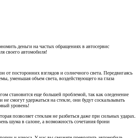
ономить деньги на частых обращениях в автосервис
ля своего автомобиля!
н от посторонних взглядов и солнечного света. Передвигаясь
мы, уменьшая объем света, воздействующего на глаза
егом становится еще большей проблемой, так как оледенение
не смогут удержаться на стекле, они будут соскальзывать
овый уровень!
орая позволяет стеклам не разбиться даже при сильных ударах.
вень шума в салоне, а возможность сочетания брони
 порчи и износа. У нас вы сможете превратить автомобиль