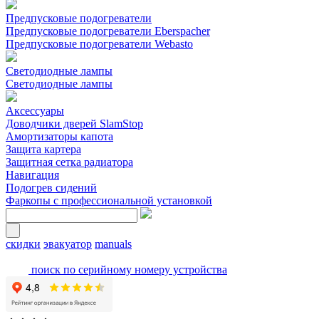
Предпусковые подогреватели
Предпусковые подогреватели Eberspacher
Предпусковые подогреватели Webasto
Светодиодные лампы
Светодиодные лампы
Аксессуары
Доводчики дверей SlamStop
Амортизаторы капота
Защита картера
Защитная сетка радиатора
Навигация
Подогрев сидений
Фаркопы с профессиональной установкой
скидки
эвакуатор
manuals
поиск по серийному номеру устройства