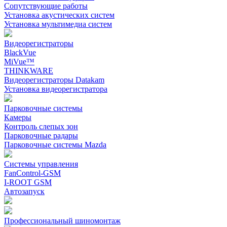
Сопутствующие работы
Установка акустических систем
Установка мультимедиа систем
Видеорегистраторы
BlackVue
MiVue™
THINKWARE
Видеорегистраторы Datakam
Установка видеорегистратора
Парковочные системы
Камеры
Контроль слепых зон
Парковочные радары
Парковочные системы Mazda
Системы управления
FanControl-GSM
I-ROOT GSM
Автозапуск
Профессиональный шиномонтаж