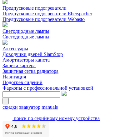
Предпусковые подогреватели
Предпусковые подогреватели Eberspacher
Предпусковые подогреватели Webasto
Светодиодные лампы
Светодиодные лампы
Аксессуары
Доводчики дверей SlamStop
Амортизаторы капота
Защита картера
Защитная сетка радиатора
Навигация
Подогрев сидений
Фаркопы с профессиональной установкой
скидки
эвакуатор
manuals
поиск по серийному номеру устройства