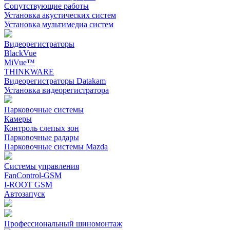
Сопутствующие работы
Установка акустических систем
Установка мультимедиа систем
Видеорегистраторы
BlackVue
MiVue™
THINKWARE
Видеорегистраторы Datakam
Установка видеорегистратора
Парковочные системы
Камеры
Контроль слепых зон
Парковочные радары
Парковочные системы Mazda
Системы управления
FanControl-GSM
I-ROOT GSM
Автозапуск
Профессиональный шиномонтаж