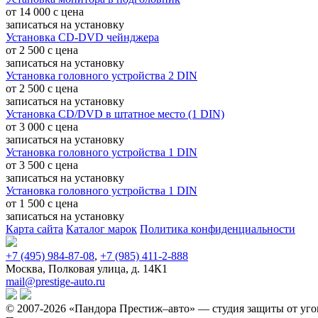
от 14 000
c
цена
записаться
на установку
Установка CD-DVD чейнджера
от 2 500
c
цена
записаться
на установку
Установка головного устройства 2 DIN
от 2 500
c
цена
записаться
на установку
Установка CD/DVD в штатное место (1 DIN)
от 3 000
c
цена
записаться
на установку
Установка головного устройства 1 DIN
от 3 500
c
цена
записаться
на установку
Установка головного устройства 1 DIN
от 1 500
c
цена
записаться
на установку
Карта сайта
Каталог марок
Политика конфиденциальности
+7 (495) 984-87-08
,
+7 (985) 411-2-888
Москва, Полковая улица, д. 14К1
mail@prestige-auto.ru
© 2007-2026 «Пандора Престиж–авто» — студия защиты от уго