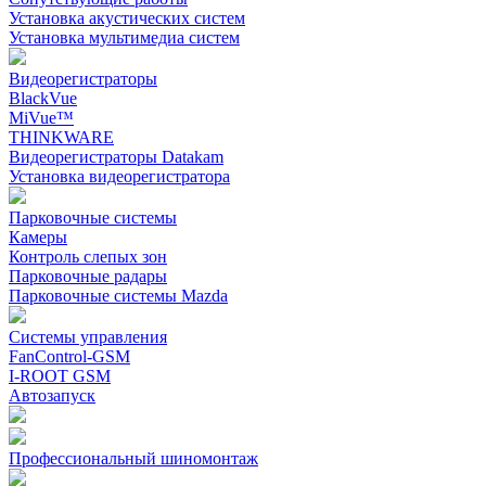
Установка акустических систем
Установка мультимедиа систем
Видеорегистраторы
BlackVue
MiVue™
THINKWARE
Видеорегистраторы Datakam
Установка видеорегистратора
Парковочные системы
Камеры
Контроль слепых зон
Парковочные радары
Парковочные системы Mazda
Системы управления
FanControl-GSM
I-ROOT GSM
Автозапуск
Профессиональный шиномонтаж