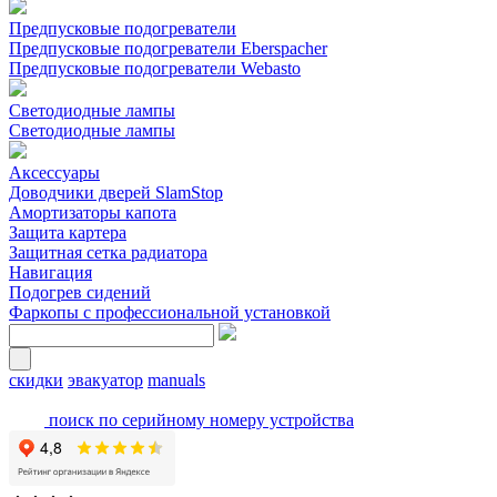
Предпусковые подогреватели
Предпусковые подогреватели Eberspacher
Предпусковые подогреватели Webasto
Светодиодные лампы
Светодиодные лампы
Аксессуары
Доводчики дверей SlamStop
Амортизаторы капота
Защита картера
Защитная сетка радиатора
Навигация
Подогрев сидений
Фаркопы с профессиональной установкой
скидки
эвакуатор
manuals
поиск по серийному номеру устройства