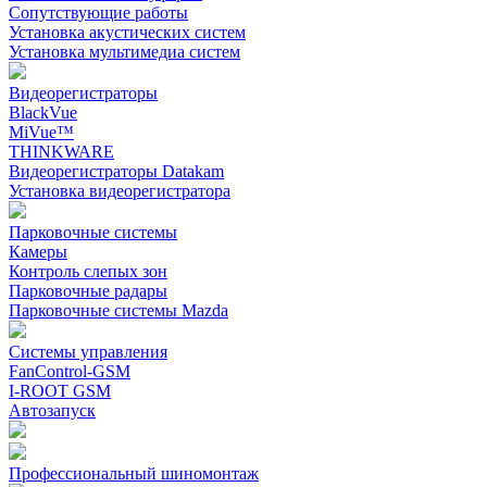
Сопутствующие работы
Установка акустических систем
Установка мультимедиа систем
Видеорегистраторы
BlackVue
MiVue™
THINKWARE
Видеорегистраторы Datakam
Установка видеорегистратора
Парковочные системы
Камеры
Контроль слепых зон
Парковочные радары
Парковочные системы Mazda
Системы управления
FanControl-GSM
I-ROOT GSM
Автозапуск
Профессиональный шиномонтаж