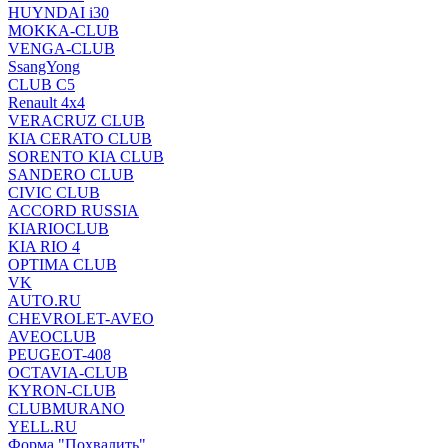
HUYNDAI i30
MOKKA-CLUB
VENGA-CLUB
SsangYong
CLUB C5
Renault 4x4
VERACRUZ CLUB
KIA CERATO CLUB
SORENTO KIA CLUB
SANDERO CLUB
CIVIC CLUB
ACCORD RUSSIA
KIARIOCLUB
KIA RIO 4
OPTIMA CLUB
VK
AUTO.RU
CHEVROLET-AVEO
AVEOCLUB
PEUGEOT-408
OCTAVIA-CLUB
KYRON-CLUB
CLUBMURANO
YELL.RU
Форма "Похвалить"