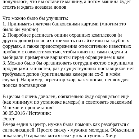
получилось, что вы оставите машину, а потом машина будет
стоять и ждать дозаказа допов
Что можно было бы улучшить:
1. Принимать платежи банковскими картами (многим это
было бы удобно)
2. Подробнее расписать опции охранных комплексов (и
других допов) плюс их стоимость на сайте или на клубных
форумах, а также предостережения относительно известных
проблем с совместимостью, чтобы клиенты сами сидели и
выбирали примерные варианты перед обращением к вам
3. Можно было бы организовать сотрудничество с крупными
продавцами запчастей, раз у существующих поставщиков нет
требуемых допов (оригинальная камера на cx-5, в моём
случае). Например, агрегатор zzap, как я понял, неплох для
поиска поставщиков
В целом я очень доволен, обязательно буду обращаться ещё
(как минимум по установке камеры) и советовать знакомым!
Успехов и процветания!
30.05.2016
/ Источник:
Эстет
Вчера ездил в центр, нужна была помощь как разобраться с
сигнализацией. Просто скажу - мужики молодцы. Объяснили,
показали, 0 сарказма хотя я сам чуток и тупил... Хочу