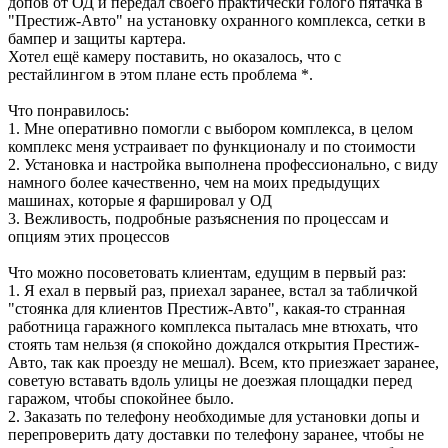
допов от ОД и передал своего практически голого пятачка в
"Престиж-Авто" на установку охранного комплекса, сетки в
бампер и защиты картера.
Хотел ещё камеру поставить, но оказалось, что с
рестайлингом в этом плане есть проблема *.
Что понравилось:
1. Мне оперативно помогли с выбором комплекса, в целом
комплекс меня устраивает по функционалу и по стоимости
2. Установка и настройка выполнена профессионально, с виду
намного более качественно, чем на моих предыдущих
машинах, которые я фаршировал у ОД
3. Вежливость, подробные разъяснения по процессам и
опциям этих процессов
Что можно посоветовать клиентам, едущим в первый раз:
1. Я ехал в первый раз, приехал заранее, встал за табличкой
"стоянка для клиентов Престиж-Авто", какая-то странная
работница гаражного комплекса пыталась мне втюхать, что
стоять там нельзя (я спокойно дождался открытия Престиж-
Авто, так как проезду не мешал). Всем, кто приезжает заранее,
советую вставать вдоль улицы не доезжая площадки перед
гаражом, чтобы спокойнее было.
2. Заказать по телефону необходимые для установки допы и
перепроверить дату доставки по телефону заранее, чтобы не