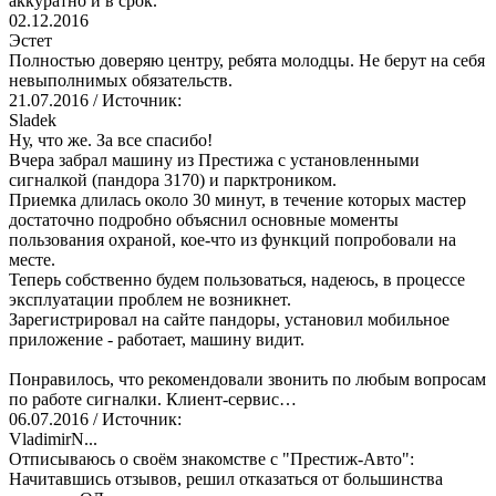
аккуратно и в срок.
02.12.2016
Эстет
Полностью доверяю центру, ребята молодцы. Не берут на себя
невыполнимых обязательств.
21.07.2016
/ Источник:
Sladek
Ну, что же. За все спасибо!
Вчера забрал машину из Престижа с установленными
сигналкой (пандора 3170) и парктроником.
Приемка длилась около 30 минут, в течение которых мастер
достаточно подробно объяснил основные моменты
пользования охраной, кое-что из функций попробовали на
месте.
Теперь собственно будем пользоваться, надеюсь, в процессе
эксплуатации проблем не возникнет.
Зарегистрировал на сайте пандоры, установил мобильное
приложение - работает, машину видит.
Понравилось, что рекомендовали звонить по любым вопросам
по работе сигналки. Клиент-сервис…
06.07.2016
/ Источник:
VladimirN...
Отписываюсь о своём знакомстве с "Престиж-Авто":
Начитавшись отзывов, решил отказаться от большинства