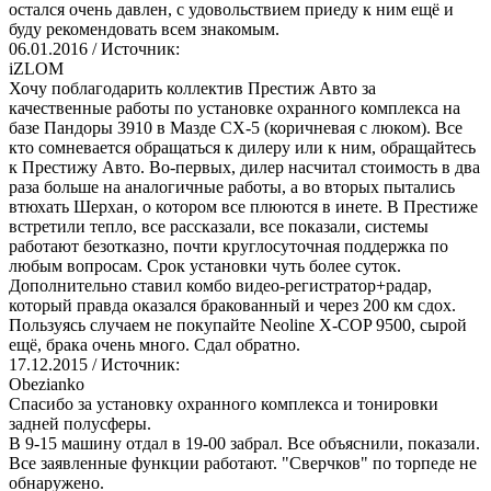
остался очень давлен, с удовольствием приеду к ним ещё и
буду рекомендовать всем знакомым.
06.01.2016
/ Источник:
iZLOM
Хочу поблагодарить коллектив Престиж Авто за
качественные работы по установке охранного комплекса на
базе Пандоры 3910 в Мазде СХ-5 (коричневая с люком). Все
кто сомневается обращаться к дилеру или к ним, обращайтесь
к Престижу Авто. Во-первых, дилер насчитал стоимость в два
раза больше на аналогичные работы, а во вторых пытались
втюхать Шерхан, о котором все плюются в инете. В Престиже
встретили тепло, все рассказали, все показали, системы
работают безотказно, почти круглосуточная поддержка по
любым вопросам. Срок установки чуть более суток.
Дополнительно ставил комбо видео-регистратор+радар,
который правда оказался бракованный и через 200 км сдох.
Пользуясь случаем не покупайте Neoline X-COP 9500, сырой
ещё, брака очень много. Сдал обратно.
17.12.2015
/ Источник:
Obezianko
Спасибо за установку охранного комплекса и тонировки
задней полусферы.
В 9-15 машину отдал в 19-00 забрал. Все объяснили, показали.
Все заявленные функции работают. "Сверчков" по торпеде не
обнаружено.