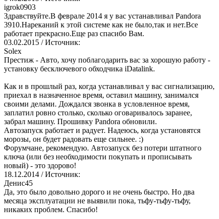
igrok0903
Здравствуйте.В феврале 2014 я у вас устанавливал Pandora
3910.Нареканий к этой системе как не было,так и нет.Все
работает прекрасно.Еще раз спасибо Вам.
03.02.2015
/ Источник:
Solex
Престиж - Авто, хочу поблагодарить вас за хорошую работу -
установку бесключевого обходчика iDatalink.
Как и в прошлый раз, когда устанавливал у вас сигнализацию,
приехал в назначенное время, оставил машину, занимался
своими делами. Дождался звонка в условленное время,
заплатил ровно столько, сколько оговаривалось заранее,
забрал машину. Прошивку Pandora обновили.
Автозапуск работает и радует. Надеюсь, когда установятся
морозы, он будет радовать еще сильнее. :)
Форумчане, рекомендую. Автозапуск без потери штатного
ключа (или без необходимости покупать и прописывать
новый) - это здорово!
18.12.2014
/ Источник:
Денис45
Да, это было довольно дорого и не очень быстро. Но два
месяца эксплуатации не выявили пока, тьфу-тьфу-тьфу,
никаких проблем. Спасибо!