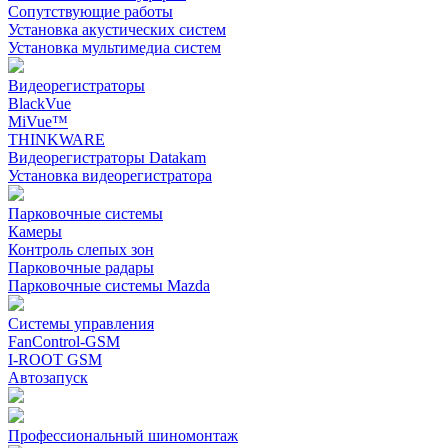
Сопутствующие работы
Установка акустических систем
Установка мультимедиа систем
Видеорегистраторы
BlackVue
MiVue™
THINKWARE
Видеорегистраторы Datakam
Установка видеорегистратора
Парковочные системы
Камеры
Контроль слепых зон
Парковочные радары
Парковочные системы Mazda
Системы управления
FanControl-GSM
I-ROOT GSM
Автозапуск
Профессиональный шиномонтаж