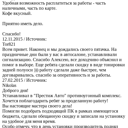
Удобная возможность расплатиться за работы - часть
наличными, часть по карте.
Кофе вкусный.
Приятно иметь дело.
Спасибо!
12.11.2015
/ Источник:
Tor821
Всем привет. Наконец и мы дождались своего пятачка. На
праздничные дни были у вас в автосалоне, устанавливали
сигнализацию. Спасибо Алексею, все доходчиво объяснил и
помог в выборе. Еще ребята сделали скидку в виде тонировки
задней полуоси ))) работу сделали даже быстрее, чем
договаривались. спасибо за оперативность и за работы.
27.02.2015
/ Источник:
Nikolas
Доброго дня!
Устанавливал в "Престиж Авто" противоугонный комплекс.
Хочется поблагодарить ребят за проделанную работу!
Вы настоящие мастера своего дела!
Помогли подобрать подходящий ПК в рамках имеющегося
бюджета, сделали обещанную скидку и записали на установку
на удобное для меня время.
Особо отмечу, что в день установки производитель поднял