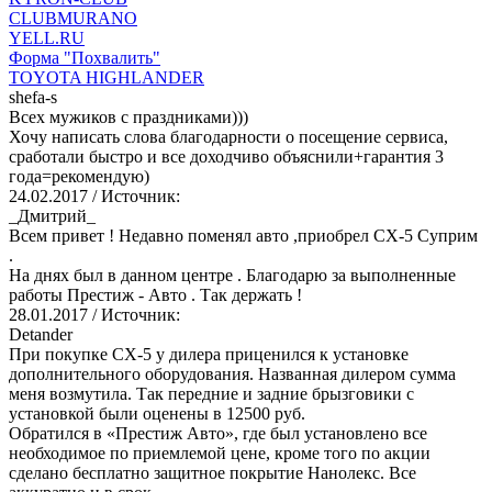
CLUBMURANO
YELL.RU
Форма "Похвалить"
TOYOTA HIGHLANDER
shefa-s
Всех мужиков с праздниками)))
Хочу написать слова благодарности о посещение сервиса,
сработали быстро и все доходчиво объяснили+гарантия 3
года=рекомендую)
24.02.2017
/ Источник:
_Дмитрий_
Всем привет ! Недавно поменял авто ,приобрел СХ-5 Суприм
.
На днях был в данном центре . Благодарю за выполненные
работы Престиж - Авто . Так держать !
28.01.2017
/ Источник:
Detander
При покупке СХ-5 у дилера приценился к установке
дополнительного оборудования. Названная дилером сумма
меня возмутила. Так передние и задние брызговики с
установкой были оценены в 12500 руб.
Обратился в «Престиж Авто», где был установлено все
необходимое по приемлемой цене, кроме того по акции
сделано бесплатно защитное покрытие Нанолекс. Все