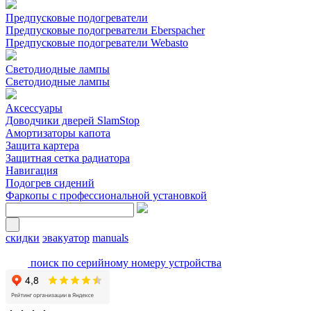
Предпусковые подогреватели
Предпусковые подогреватели Eberspacher
Предпусковые подогреватели Webasto
Светодиодные лампы
Светодиодные лампы
Аксессуары
Доводчики дверей SlamStop
Амортизаторы капота
Защита картера
Защитная сетка радиатора
Навигация
Подогрев сидений
Фаркопы с профессиональной установкой
скидки
эвакуатор
manuals
поиск по серийному номеру устройства