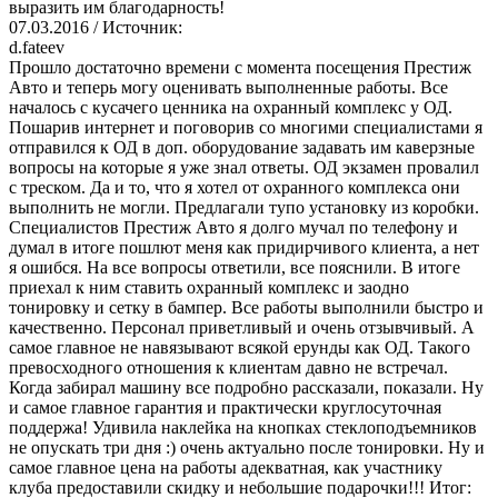
выразить им благодарность!
07.03.2016
/ Источник:
d.fateev
Прошло достаточно времени с момента посещения Престиж
Авто и теперь могу оценивать выполненные работы. Все
началось с кусачего ценника на охранный комплекс у ОД.
Пошарив интернет и поговорив со многими специалистами я
отправился к ОД в доп. оборудование задавать им каверзные
вопросы на которые я уже знал ответы. ОД экзамен провалил
с треском. Да и то, что я хотел от охранного комплекса они
выполнить не могли. Предлагали тупо установку из коробки.
Специалистов Престиж Авто я долго мучал по телефону и
думал в итоге пошлют меня как придирчивого клиента, а нет
я ошибся. На все вопросы ответили, все пояснили. В итоге
приехал к ним ставить охранный комплекс и заодно
тонировку и сетку в бампер. Все работы выполнили быстро и
качественно. Персонал приветливый и очень отзывчивый. А
самое главное не навязывают всякой ерунды как ОД. Такого
превосходного отношения к клиентам давно не встречал.
Когда забирал машину все подробно рассказали, показали. Ну
и самое главное гарантия и практически круглосуточная
поддержа! Удивила наклейка на кнопках стеклоподъемников
не опускать три дня :) очень актуально после тонировки. Ну и
самое главное цена на работы адекватная, как участнику
клуба предоставили скидку и небольшие подарочки!!! Итог: