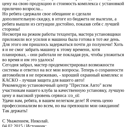
цену на свою продукцию и стоимость комплекса с установкой
прилично возросла...
Но ребята сдержали свое обещание и сделали
дополнительную скидку, в итоге из бюджета не вылезли, а
ребята вышли из ситуации достойно, показав себя с лучшей
стороны!
Несмотря на режим работы техцентра, мастера установщики
приложили все усилия и машина была готова в тот-же день.
Для этого им пришлось задержаться почти до полуночи! Хоть
я и не смог забрать машину к этому времени, хотя
планировал, - они работали не покладая рук, чтобы уложиться
во время и им это удалось!
Сегодня забрал, мастер продемонстрировал возможности
системы и ответил на все мои вопросы. Теперь о сохранности
автомобиля я не переживаю, - хороший охранный комплекс и
КАСКО - лучшая защита для вашего авто!
Рекомендую установочный центр "Престиж Авто" всем
участникам нашего клуба за качественную установку, лучшую
цену и высокий уровень сервиса :co_ol:
Удачи вам, ребята, в вашем нелегком деле! Я очень ценю
профессионализм во всем, но вы превзошли мои ожидания!
Так держать!
С Уважением, Николай.
04.02.2015
/ Источник: