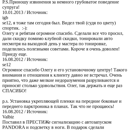
P.S.Приношу извинения за немного грубоватое поведение
супруга!
10.01.2013
/ Источник:
igb
se12, я тоже там сегодня был. Видел твой (судя по цвету)
спортик. :-):
Олегу и ребятам огромное спасибо. Сделали все что просил,
дали скидку помимо клубной скидки, тонировали авто
несмотря на выходной день у мастера по тонировке,
поделились полезными советами. Короче я очень доволен!
Приеду еще.
16.08.2012
/ Источник:
se12
Огромное спасибо Олегу и его установочному центру! Такого
внимания и отношения к клиенту давно не встречал. Очень
приятно, что даже мелкие недоразумения разруливаются и
приносят столько удовольствия. Олег, так держать и еще раз
СПАСИБО!
p.s. Установка укрепляющей пленки на передние боковые и
переднего парктроника в планах. Так что не прощаюсь!
16.08.2012
/ Источник:
Valbiz
Поставил в ПРЕСТИЖе сигнализацию с автозапуском
PANDORA и подсветку в ноги. В подарок сделали