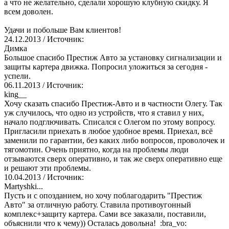
а что не желательно, сделали хорошую клубную скидку. Я
всем доволен.
Удачи и побольше Вам клиентов!
24.12.2013
/ Источник:
Димка
Большое спасибо Престиж Авто за установку сигнализации и
защиты картера движка. Попросил уложиться за сегодня -
успели.
06.11.2013
/ Источник:
king__
Хочу сказать спасибо Престиж-Авто и в частности Олегу. Так
уж случилось, что одно из устройств, что я ставил у них,
начало подглючивать. Списался с Олегом по этому вопросу.
Пригласили приехать в любое удобное время. Приехал, всё
заменили по гарантии, без каких либо вопросов, проволочек и
тягомотин. Очень приятно, когда на проблемы люди
отзываются сверх оперативно, и так же сверх оперативно еще
и решают эти проблемы.
10.04.2013
/ Источник:
Martyshki...
Пусть и с опозданием, но хочу поблагодарить "Престиж
Авто" за отличную работу. Ставила противоугонный
комплекс+защиту картера. Сами все заказали, поставили,
объяснили что к чему)) Осталась довольна! :bra_vo: