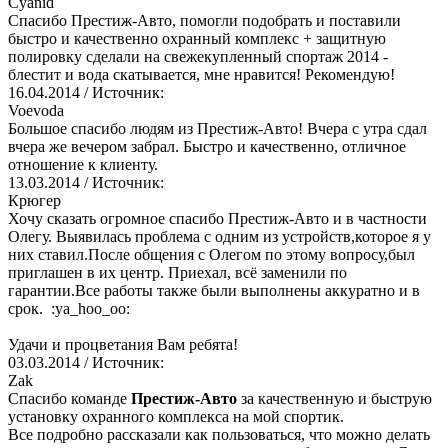
Cyanid
Спасибо Престиж-Авто, помогли подобрать и поставили
быстро и качественно охранный комплекс + защитную
полировку сделали на свежекупленный спортаж 2014 -
блестит и вода скатывается, мне нравится! Рекомендую!
16.04.2014
/ Источник:
Voevoda
Большое спасибо людям из Престиж-Авто! Вчера с утра сдал
вчера же вечером забрал. Быстро и качественно, отличное
отношение к клиенту.
13.03.2014
/ Источник:
Крюгер
Хочу сказать огромное спасибо Престиж-Авто и в частности
Олегу. Выявилась проблема с одним из устройств,которое я у
них ставил.После общения с Олегом по этому вопросу,был
приглашен в их центр. Приехал, всё заменили по
гарантии.Все работы также были выполнены аккуратно и в
срок. :ya_hoo_oo:
Удачи и процветания Вам ребята!
03.03.2014
/ Источник:
Zak
Спасибо команде
Престиж-Авто
за качественную и быструю
установку охранного комплекса на мой спортик.
Все подробно рассказали как пользоваться, что можно делать