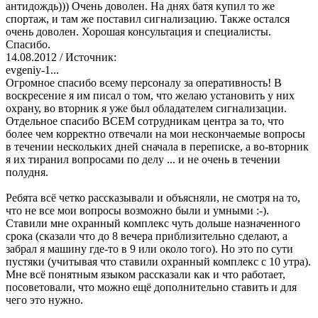
антидождь))) Очень доволен. На днях батя купил то же
спортаж, и там же поставил сигнализацию. Также остался
очень доволен. Хорошая консультация и специалисты.
Спасибо.
14.08.2012
/ Источник:
evgeniy-1...
Огромное спасибо всему персоналу за оперативность! В
воскресение я им писал о том, что желаю установить у них
охрану, во вторник я уже был обладателем сигнализации.
Отдельное спасибо ВСЕМ сотрудникам центра за то, что
более чем корректно отвечали на мои нескончаемые вопросы
в течении нескольких дней сначала в переписке, а во-вторник
я их тиранил вопросами по делу ... и не очень в течении
полудня.
Ребята всё четко рассказывали и объясняли, не смотря на то,
что не все мои вопросы возможно были и умными :-).
Ставили мне охранный комплекс чуть дольше назначенного
срока (сказали что до 8 вечера приблизительно сделают, а
забрал я машину где-то в 9 или около того). Но это по сути
пустяки (учитывая что ставили охранный комплекс с 10 утра).
Мне всё понятным языком рассказали как и что работает,
посоветовали, что можно ещё дополнительно ставить и для
чего это нужно.