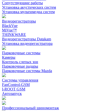
Сопутствующие работы
Установка акустических систем
Установка мультимедиа систем
Видеорегистраторы
BlackVue
MiVue™
THINKWARE
Видеорегистраторы Datakam
Установка видеорегистратора
Парковочные системы
Камеры
Контроль слепых зон
Парковочные радары
Парковочные системы Mazda
Системы управления
FanControl-GSM
I-ROOT GSM
Автозапуск
Профессиональный шиномонтаж