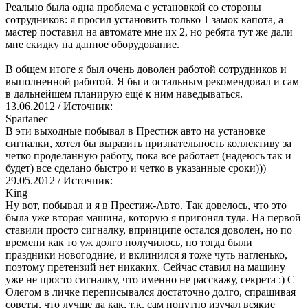
Реально была одна проблема с установкой со стороны
сотрудников: я просил установить только 1 замок капота, а
мастер поставил на автомате мне их 2, но ребята тут же дали
мне скидку на данное оборудование.
В общем итоге я был очень доволен работой сотрудников и
выполненной работой. Я бы и остальным рекомендовал и сам
в дальнейшем планирую ещё к ним наведываться.
13.06.2012
/ Источник:
Spartanec
В эти выходные побывал в Престиж авто на установке
сигналки, хотел бы выразить признательность коллективу за
четко проделанную работу, пока все работает (надеюсь так и
будет) все сделано быстро и четко в указанные сроки)))
29.05.2012
/ Источник:
King
Ну вот, побывал и я в Престиж-Авто. Так довелось, что это
была уже вторая машина, которую я пригонял туда. На первой
ставили просто сигналку, впринципе остался доволен, но по
времени как то уж долго получилось, но тогда были
праздники новогодние, и вклинился я тоже чуть нагленько,
поэтому претензий нет никаких. Сейчас ставил на машину
уже не просто сигналку, что именно не расскажу, секрета :) С
Олегом в личке переписывался достаточно долго, спрашивая
советы, что лучше да как, т.к. сам попутно изучал всякие