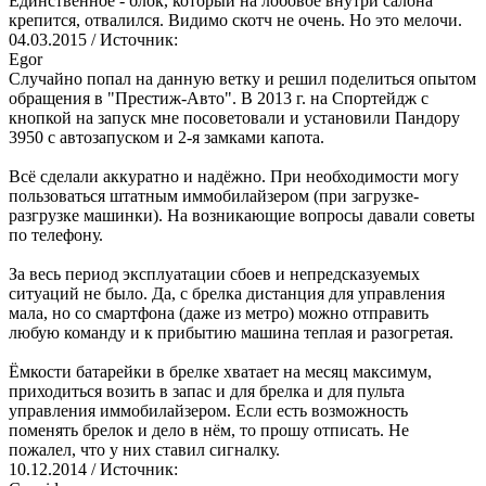
Единственное - блок, который на лобовое внутри салона
крепится, отвалился. Видимо скотч не очень. Но это мелочи.
04.03.2015
/ Источник:
Egor
Случайно попал на данную ветку и решил поделиться опытом
обращения в "Престиж-Авто". В 2013 г. на Спортейдж с
кнопкой на запуск мне посоветовали и установили Пандору
3950 с автозапуском и 2-я замками капота.
Всё сделали аккуратно и надёжно. При необходимости могу
пользоваться штатным иммобилайзером (при загрузке-
разгрузке машинки). На возникающие вопросы давали советы
по телефону.
За весь период эксплуатации сбоев и непредсказуемых
ситуаций не было. Да, с брелка дистанция для управления
мала, но со смартфона (даже из метро) можно отправить
любую команду и к прибытию машина теплая и разогретая.
Ёмкости батарейки в брелке хватает на месяц максимум,
приходиться возить в запас и для брелка и для пульта
управления иммобилайзером. Если есть возможность
поменять брелок и дело в нём, то прошу отписать. Не
пожалел, что у них ставил сигналку.
10.12.2014
/ Источник: