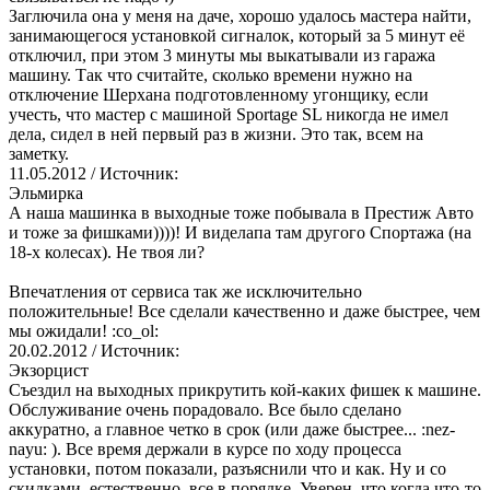
Заглючила она у меня на даче, хорошо удалось мастера найти,
занимающегося установкой сигналок, который за 5 минут её
отключил, при этом 3 минуты мы выкатывали из гаража
машину. Так что считайте, сколько времени нужно на
отключение Шерхана подготовленному угонщику, если
учесть, что мастер с машиной Sportage SL никогда не имел
дела, сидел в ней первый раз в жизни. Это так, всем на
заметку.
11.05.2012
/ Источник:
Эльмирка
А наша машинка в выходные тоже побывала в Престиж Авто
и тоже за фишками))))! И виделапа там другого Спортажа (на
18-х колесах). Не твоя ли?
Впечатления от сервиса так же исключительно
положительные! Все сделали качественно и даже быстрее, чем
мы ожидали! :co_ol:
20.02.2012
/ Источник:
Экзорцист
Съездил на выходных прикрутить кой-каких фишек к машине.
Обслуживание очень порадовало. Все было сделано
аккуратно, а главное четко в срок (или даже быстрее... :nez-
nayu: ). Все время держали в курсе по ходу процесса
установки, потом показали, разъяснили что и как. Ну и со
скидками, естественно, все в порядке. Уверен, что когда что-то