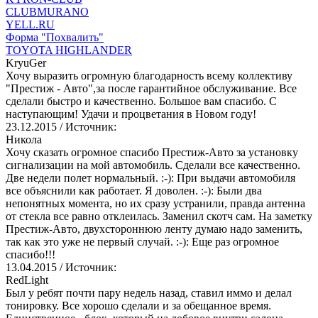
CLUBMURANO
YELL.RU
Форма "Похвалить"
TOYOTA HIGHLANDER
KryuGer
Хочу выразить огромную благодарность всему коллективу
"Престиж - Авто",за после гарантийное обслуживание. Все
сделали быстро и качественно. Большое вам спасибо. С
наступающим! Удачи и процветания в Новом году!
23.12.2015
/ Источник:
Никола
Хочу сказать огромное спасибо Престиж-Авто за установку
сигнализации на мой автомобиль. Сделали все качественно.
Две недели полет нормальный. :-): При выдачи автомобиля
все объяснили как работает. Я доволен. :-): Были два
непонятных момента, но их сразу устранили, правда антенна
от стекла все равно отклеилась. Заменил скотч сам. На заметку
Престиж-Авто, двухстороннюю ленту думаю надо заменить,
так как это уже не первый случай. :-): Еще раз огромное
спасибо!!!
13.04.2015
/ Источник:
RedLight
Был у ребят почти пару недель назад, ставил иммо и делал
тонировку. Все хорошо сделали и за обещанное время.