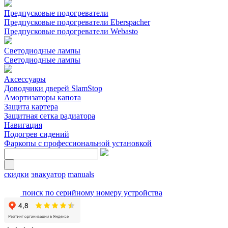
Предпусковые подогреватели
Предпусковые подогреватели Eberspacher
Предпусковые подогреватели Webasto
Светодиодные лампы
Светодиодные лампы
Аксессуары
Доводчики дверей SlamStop
Амортизаторы капота
Защита картера
Защитная сетка радиатора
Навигация
Подогрев сидений
Фаркопы с профессиональной установкой
скидки
эвакуатор
manuals
поиск по серийному номеру устройства