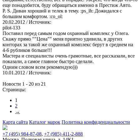
еще понадобится, буду обращаться именно в Престиж Авто.
P. S. Диван хороший и телек в тему. :ps_ih: Дожидался с
большим комфортом. :co_ol:
20.02.2012
/ Источник:
pilot-133
Поставил перед самым годом охранный комплекс у Олега.
Скажу прямо ""Цена"" меня приятно удивила, в других
конторах за такой же охранный комплекс берут в среднем на
4-6 рубликов больше!!!
Мастера и специалисты очень грамотные, все рассказали, все
показали, а самое главное быстро сделали.
Одним словом всем рекомендую)))
10.01.2012
/ Источник:
Новости 1 - 20 из 21
Страницы:
1
2
→
Карта сайта
Каталог марок
Политика конфиденциальности
+7 (495) 984-87-08
,
+7 (985) 411-2-888
Москва, Полковая улица, д. 14К1