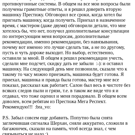
противоугонные системы. В общем на все мои вопросы были
получены грамотные ответы, и я решил доверить вторую
машинку Престижу. Обговорил все сроки, когда хотел бы
пригнать машинку, когда получить. Приехал в назначенное
время, с мастером (даже двумя) обговорили детали, что мне
хотелось бы, что нет, получил дополнительные консультации
по интересующим меня вопросам, дополнительные
рекомендации, именно рекомендации, без навязывания,
почему вот именно это лучше сделать так, а не по другому,
пусть и чуть дороже выходит. Но выбор, естественно,
оставили за мной. В общем я решил рекомендации учесть,
сделали мне подсчет, скидку дать не забыли :-): и оставил
машинку. На следующий день мне позвонили, сказали что к
такому то часу можно приезжать, машинка будет готова. Я
приехал, машинка и правда была готова, мастер мне все
показал, рассказал как работает. Салон был весь в чистоте без
всяких следов пыли и грязи, т.е. в таком же виде что я и
отдавал, что тоже оценил и меня порадовало. В общем всем
доволен, всем ребятам из Престижа Мега Респект.
Рекомендую!!! :bra_vo:
P.S. Забыл совсем еще добавить. Попутно была снята
заглючившая сигналка Шерхан, сняли аккуратно, сложили в
багажничек, сказали на память, чтоб всегда знал, с чем
связываться не надо :)