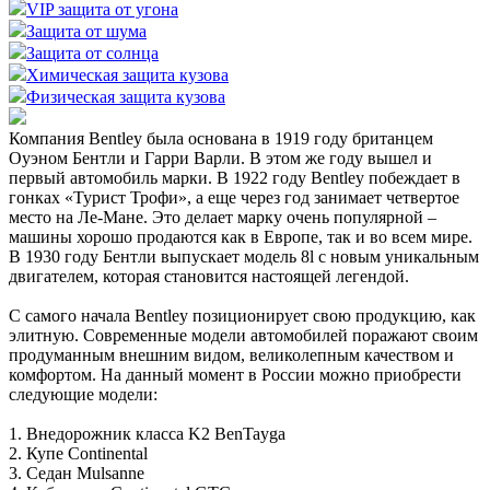
VIP защита от угона
Защита от шума
Защита от солнца
Химическая защита кузова
Физическая защита кузова
Компания Bentley была основана в 1919 году британцем
Оуэном Бентли и Гарри Варли. В этом же году вышел и
первый автомобиль марки. В 1922 году Bentley побеждает в
гонках «Турист Трофи», а еще через год занимает четвертое
место на Ле-Мане. Это делает марку очень популярной –
машины хорошо продаются как в Европе, так и во всем мире.
В 1930 году Бентли выпускает модель 8l с новым уникальным
двигателем, которая становится настоящей легендой.
С самого начала Bentley позиционирует свою продукцию, как
элитную. Современные модели автомобилей поражают своим
продуманным внешним видом, великолепным качеством и
комфортом. На данный момент в России можно приобрести
следующие модели:
1. Внедорожник класса K2 BenTayga
2. Купе Continental
3. Седан Mulsanne