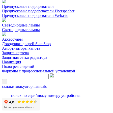
Предпусковые подогреватели
Предпусковые подогреватели Eberspacher
Предпусковые подогреватели Webasto
Светодиодные лампы
Светодиодные лампы
Аксессуары
Доводчики дверей SlamStop
Амортизаторы капота
Защита картера
Защитная сетка радиатора
Навигация
Подогрев сидений
Фаркопы с профессиональной установкой
скидки
эвакуатор
manuals
поиск по серийному номеру устройства