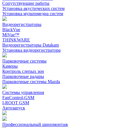
Сопутствующие работы
Установка акустических систем
Установка мультимедиа систем
Видеорегистраторы
BlackVue
MiVue™
THINKWARE
Видеорегистраторы Datakam
Установка видеорегистратора
Парковочные системы
Камеры
Контроль слепых зон
Парковочные радары
Парковочные системы Mazda
Системы управления
FanControl-GSM
I-ROOT GSM
Автозапуск
Профессиональный шиномонтаж