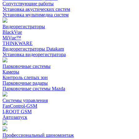
Сопутствующие работы
Установка акустических систем
Установка мультимедиа систем
Видеорегистраторы
BlackVue
MiVue™
THINKWARE
Видеорегистраторы Datakam
Установка видеорегистратора
Парковочные системы
Камеры
Контроль слепых зон
Парковочные радары
Парковочные системы Mazda
Системы управления
FanControl-GSM
I-ROOT GSM
Автозапуск
Профессиональный шиномонтаж