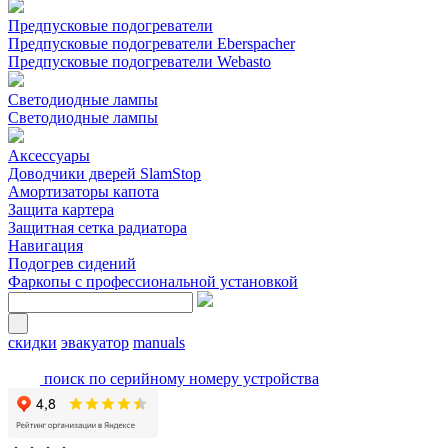
Предпусковые подогреватели
Предпусковые подогреватели Eberspacher
Предпусковые подогреватели Webasto
Светодиодные лампы
Светодиодные лампы
Аксессуары
Доводчики дверей SlamStop
Амортизаторы капота
Защита картера
Защитная сетка радиатора
Навигация
Подогрев сидений
Фаркопы с профессиональной установкой
скидки
эвакуатор
manuals
поиск по серийному номеру устройства