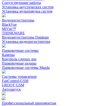
Сопутствующие работы
Установка акустических систем
Установка мультимедиа систем
Видеорегистраторы
BlackVue
MiVue™
THINKWARE
Видеорегистраторы Datakam
Установка видеорегистратора
Парковочные системы
Камеры
Контроль слепых зон
Парковочные радары
Парковочные системы Mazda
Системы управления
FanControl-GSM
I-ROOT GSM
Автозапуск
Профессиональный шиномонтаж