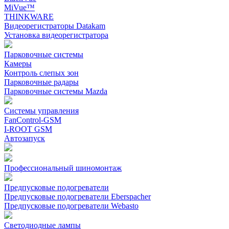
MiVue™
THINKWARE
Видеорегистраторы Datakam
Установка видеорегистратора
Парковочные системы
Камеры
Контроль слепых зон
Парковочные радары
Парковочные системы Mazda
Системы управления
FanControl-GSM
I-ROOT GSM
Автозапуск
Профессиональный шиномонтаж
Предпусковые подогреватели
Предпусковые подогреватели Eberspacher
Предпусковые подогреватели Webasto
Светодиодные лампы