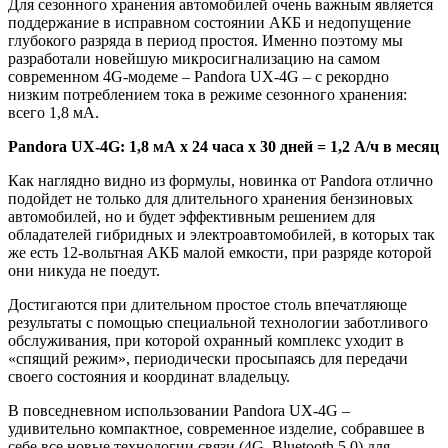
Для сезонного хранения автомобилей очень важным является
поддержание в исправном состоянии АКБ и недопущение
глубокого разряда в период простоя. Именно поэтому мы
разработали новейшую микросигнализацию на самом
современном 4G-модеме – Pandora UX-4G – с рекордно
низким потреблением тока в режиме сезонного хранения:
всего 1,8 мА.
Pandora UX-4G: 1,8 мА х 24 часа х 30 дней = 1,2 А/ч в месяц
Как наглядно видно из формулы, новинка от Pandora отлично
подойдет не только для длительного хранения бензиновых
автомобилей, но и будет эффективным решением для
обладателей гибридных и электроавтомобилей, в которых так
же есть 12-вольтная АКБ малой емкости, при разряде которой
они никуда не поедут.
Достигаются при длительном простое столь впечатляюще
результаты с помощью специальной технологии заботливого
обслуживания, при которой охранный комплекс уходит в
«спящий режим», периодически просыпаясь для передачи
своего состояния и координат владельцу.
В повседневном использовании Pandora UX-4G –
удивительно компактное, современное изделие, собравшее в
себе все новые технологии связи (4G, Bluetooth 5.0) для