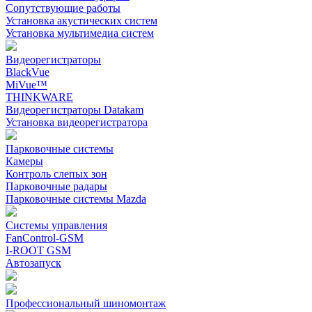
Сопутствующие работы
Установка акустических систем
Установка мультимедиа систем
Видеорегистраторы
BlackVue
MiVue™
THINKWARE
Видеорегистраторы Datakam
Установка видеорегистратора
Парковочные системы
Камеры
Контроль слепых зон
Парковочные радары
Парковочные системы Mazda
Системы управления
FanControl-GSM
I-ROOT GSM
Автозапуск
Профессиональный шиномонтаж