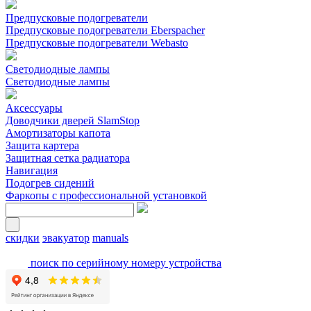
Предпусковые подогреватели
Предпусковые подогреватели Eberspacher
Предпусковые подогреватели Webasto
Светодиодные лампы
Светодиодные лампы
Аксессуары
Доводчики дверей SlamStop
Амортизаторы капота
Защита картера
Защитная сетка радиатора
Навигация
Подогрев сидений
Фаркопы с профессиональной установкой
скидки
эвакуатор
manuals
поиск по серийному номеру устройства