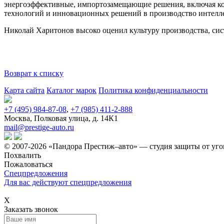
энергоэффективные, импортозамещающие решения, включая ком
технологий и инновационных решений в производство интелле
Николай Харитонов высоко оценил культуру производства, си
Возврат к списку
Карта сайта
Каталог марок
Политика конфиденциальности
+7 (495) 984-87-08
,
+7 (985) 411-2-888
Москва, Полковая улица, д. 14К1
mail@prestige-auto.ru
© 2007-2026 «Пандора Престиж–авто» — студия защиты от уго
Похвалить
Пожаловаться
Спецпредложения
Для вас действуют спецпредложения
Х
Заказать звонок