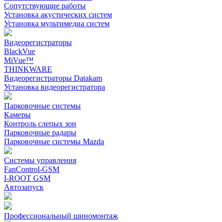
Сопутствующие работы
Установка акустических систем
Установка мультимедиа систем
Видеорегистраторы
BlackVue
MiVue™
THINKWARE
Видеорегистраторы Datakam
Установка видеорегистратора
Парковочные системы
Камеры
Контроль слепых зон
Парковочные радары
Парковочные системы Mazda
Системы управления
FanControl-GSM
I-ROOT GSM
Автозапуск
Профессиональный шиномонтаж