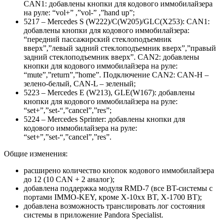
CAN1: добавлены кнопки для кодового иммобилайзера
на руле: “vol+” ,”vol-” ,”hand up”;
5217 – Mercedes S (W222)/C(W205)/GLC(X253): CAN1:
добавлены кнопки для кодового иммобилайзера:
“передний пассажирский стеклоподъемник
вверх”,”левый задний стеклоподъемник вверх”,”правый
задний стеклоподъемник вверх”. CAN2: добавлены
кнопки для кодового иммобилайзера на руле:
“mute”,”return”,”home”. Подключение CAN2: CAN-H –
зелено-белый, CAN-L – зеленый;
5223 – Mercedes E (W213), GLE(W167): добавлены
кнопки для кодового иммобилайзера на руле:
“set+”,”set-“,”cancel”,”res”;
5224 – Mercedes Sprinter: добавлены кнопки для
кодового иммобилайзера на руле:
“set+”,”set-“,”cancel”,”res”.
Общие изменения:
расширено количество кнопок кодового иммобилайзера
до 12 (10 CAN + 2 аналог);
добавлена поддержка модуля
RMD-7
(все BT-системы с
портами IMMO-KEY, кроме X-10xx BT, X-1700 BT);
добавлена возможность транслировать лог состояния
системы в приложение Pandora Specialist.