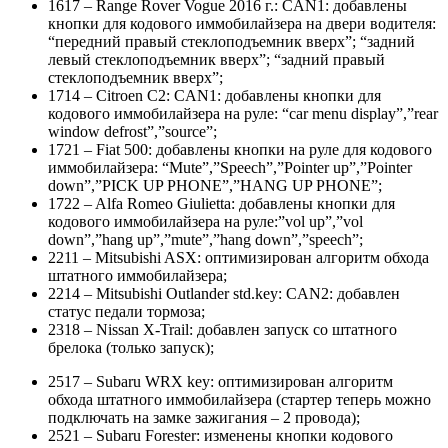
1617 – Range Rover Vogue 2016 г.: CAN1: добавлены
кнопки для кодового иммобилайзера на двери водителя:
“передний правый стеклоподъемник вверх”; “задний
левый стеклоподъемник вверх”; “задний правый
стеклоподъемник вверх”;
1714 – Citroen C2: CAN1: добавлены кнопки для
кодового иммобилайзера на руле: “car menu display”,”rear
window defrost”,”source”;
1721 – Fiat 500: добавлены кнопки на руле для кодового
иммобилайзера: “Mute”,”Speech”,”Pointer up”,”Pointer
down”,”PICK UP PHONE”,”HANG UP PHONE”;
1722 – Alfa Romeo Giulietta: добавлены кнопки для
кодового иммобилайзера на руле:”vol up”,”vol
down”,”hang up”,”mute”,”hang down”,”speech”;
2211 – Mitsubishi ASX: оптимизирован алгоритм обхода
штатного иммобилайзера;
2214 – Mitsubishi Outlander std.key: CAN2: добавлен
статус педали тормоза;
2318 – Nissan X-Trail: добавлен запуск со штатного
брелока (только запуск);
2517 – Subaru WRX key: оптимизирован алгоритм
обхода штатного иммобилайзера (стартер теперь можно
подключать на замке зажигания – 2 провода);
2521 – Subaru Forester: изменены кнопки кодового