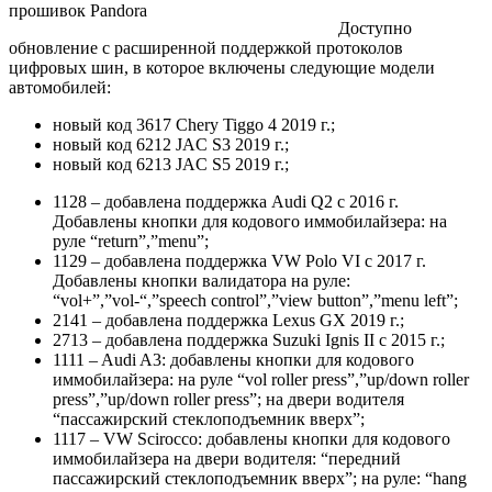
Доступно
обновление с расширенной поддержкой протоколов
цифровых шин, в которое включены следующие модели
автомобилей:
новый код 3617 Chery Tiggo 4 2019 г.;
новый код 6212 JAC S3 2019 г.;
новый код 6213 JAC S5 2019 г.;
1128 – добавлена поддержка Audi Q2 с 2016 г.
Добавлены кнопки для кодового иммобилайзера: на
руле “return”,”menu”;
1129 – добавлена поддержка VW Polo VI с 2017 г.
Добавлены кнопки валидатора на руле:
“vol+”,”vol-“,”speech control”,”view button”,”menu left”;
2141 – добавлена поддержка Lexus GX 2019 г.;
2713 – добавлена поддержка Suzuki Ignis II c 2015 г.;
1111 – Audi A3: добавлены кнопки для кодового
иммобилайзера: на руле “vol roller press”,”up/down roller
press”,”up/down roller press”; на двери водителя
“пассажирский стеклоподъемник вверх”;
1117 – VW Sсirocco: добавлены кнопки для кодового
иммобилайзера на двери водителя: “передний
пассажирский стеклоподъемник вверх”; на руле: “hang