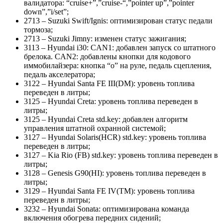
валидатора: “cruise+”,”cruise-“,”pointer up”,”pointer
down”,”i/set”;
2713 – Suzuki Swift/Ignis: оптимизирован статус педали
тормоза;
2713 – Suzuki Jimny: изменен статус зажигания;
3113 – Hyundai i30: CAN1: добавлен запуск со штатного
брелока. CAN2: добавлены кнопки для кодового
иммобилайзера: кнопка “о” на руле, педаль сцепления,
педаль акселератора;
3122 – Hyundai Santa FE III(DM): уровень топлива
переведен в литры;
3125 – Hyundai Creta: уровень топлива переведен в
литры;
3125 – Hyundai Creta std.key: добавлен алгоритм
управления штатной охранной системой;
3127 – Hyundai Solaris(HCR) std.key: уровень топлива
переведен в литры;
3127 – Kia Rio (FB) std.key: уровень топлива переведен в
литры;
3128 – Genesis G90(HI): уровень топлива переведен в
литры;
3129 – Hyundai Santa FE IV(TM): уровень топлива
переведен в литры;
3232 – Hyundai Sonata: оптимизирована команда
включения обогрева передних сидений;