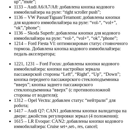
up”,”mute”;
1133 – Audi A6/A7/A8: добавлена кнопка кодового
иммобилайзера на руле: “right scroller push”;
1136 – VW Passat/Tiguan/Teramont: добавлены кнопки
для кодового иммобилайзера на руле: “vol-“, “vol+”,
“ok”,”phone”;
1136 – Skoda Superb: добавлены кнопки для кодового
иммобилайзера на руле: “vol-“, “vol+”, “ok”,”phone”;
1214 – Ford Fiesta VI: оптимизирован статус стояночного
тормоза. Добавлена кнопка кодового иммобилайзера:
педаль акселератора;
1221, 1231 – Ford Focus: добавлены кнопки кодового
иммобилайзера: кнопки настройки зеркала
пассажирской стороны “Left”, “Right”, “Up”, “Down”;
кнопка переднего пассажирского стеклоподъемника
“вверх”; кнопка заднего пассажирского
стеклоподъемника “вверх” (с противоположной
стороны от водителя);
1312 – Opel Vectra: добавлен статус “нейтрали” для
робота;
1417 – Audi Q7: CAN1 добавлены кнопки валидатора на
двери: джойстик регулировки зеркал (4 положения);
1615 – LR Evoque: CAN2: добавлены кнопки кодового
иммобилайзера: Cruise set+,set-, res, cancel;