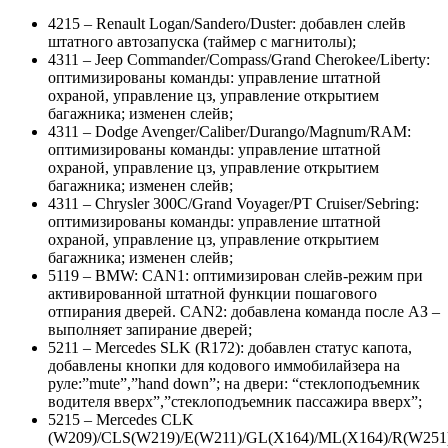
4215 – Renault Logan/Sandero/Duster: добавлен слейв
штатного автозапуска (таймер с магнитолы);
4311 – Jeep Commander/Compass/Grand Cherokee/Liberty:
оптимизированы команды: управление штатной
охраной, управление цз, управление открытием
багажника; изменен слейв;
4311 – Dodge Avenger/Caliber/Durango/Magnum/RAM:
оптимизированы команды: управление штатной
охраной, управление цз, управление открытием
багажника; изменен слейв;
4311 – Chrysler 300C/Grand Voyager/PT Cruiser/Sebring:
оптимизированы команды: управление штатной
охраной, управление цз, управление открытием
багажника; изменен слейв;
5119 – BMW: CAN1: оптимизирован слейв-режим при
активированной штатной функции пошагового
отпирания дверей. CAN2: добавлена команда после АЗ –
выполняет запирание дверей;
5211 – Mercedes SLK (R172): добавлен статус капота,
добавлены кнопки для кодового иммобилайзера на
руле:”mute”,”hand down”; на двери: “стеклоподъемник
водителя вверх”,”стеклоподъемник пассажира вверх”;
5215 – Mercedes CLK
(W209)/CLS(W219)/E(W211)/GL(X164)/ML(X164)/R(W251)