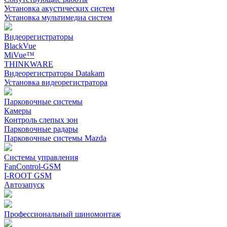
Установка акустических систем
Установка мультимедиа систем
Видеорегистраторы
BlackVue
MiVue™
THINKWARE
Видеорегистраторы Datakam
Установка видеорегистратора
Парковочные системы
Камеры
Контроль слепых зон
Парковочные радары
Парковочные системы Mazda
Системы управления
FanControl-GSM
I-ROOT GSM
Автозапуск
Профессиональный шиномонтаж