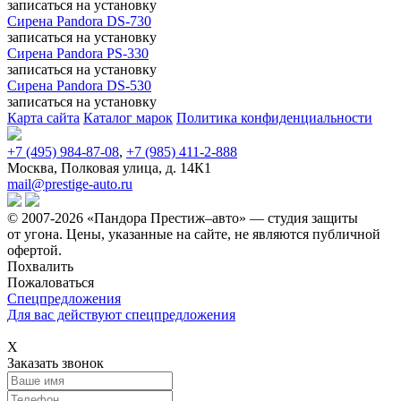
записаться
на установку
Сирена Pandora DS-730
записаться
на установку
Сирена Pandora PS-330
записаться
на установку
Сирена Pandora DS-530
записаться
на установку
Карта сайта
Каталог марок
Политика конфиденциальности
+7 (495) 984-87-08
,
+7 (985) 411-2-888
Москва, Полковая улица, д. 14К1
mail@prestige-auto.ru
© 2007-2026 «Пандора Престиж–авто» — студия защиты
от угона.
Цены, указанные на сайте, не являются публичной
офертой.
Похвалить
Пожаловаться
Спецпредложения
Для вас действуют спецпредложения
Х
Заказать звонок