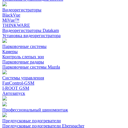
Видеорегистраторы
BlackVue
MiVue™
THINKWARE
Видеорегистраторы Datakam
Установка видеорегистратора
Парковочные системы
Камеры
Контроль слепых зон
Парковочные радары
Парковочные системы Mazda
Системы управления
FanControl-GSM
I-ROOT GSM
Автозапуск
Профессиональный шиномонтаж
Предпусковые подогреватели
Предпусковые подогреватели Eberspacher