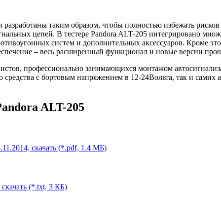
 разработаны таким образом, чтобы полностью избежать рисков
игнальных цепей. В тестере Pandora ALT-205 интегрировано мн
отивоугонных систем и дополнительных аксессуаров. Кроме это
спечение – весь расширенный функционал и новые версии проши
алистов, профессионально занимающихся монтажом автосигнали
о средства с бортовым напряжением в 12-24Вольта, так и сами
andora ALT-205
1.2014, скачать (*.pdf, 1.4 МБ)
качать (*.txt, 3 КБ)