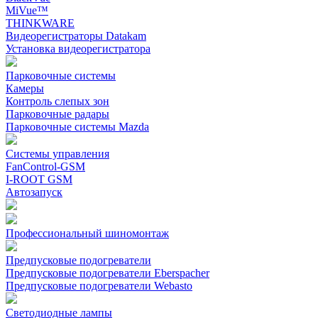
MiVue™
THINKWARE
Видеорегистраторы Datakam
Установка видеорегистратора
Парковочные системы
Камеры
Контроль слепых зон
Парковочные радары
Парковочные системы Mazda
Системы управления
FanControl-GSM
I-ROOT GSM
Автозапуск
Профессиональный шиномонтаж
Предпусковые подогреватели
Предпусковые подогреватели Eberspacher
Предпусковые подогреватели Webasto
Светодиодные лампы