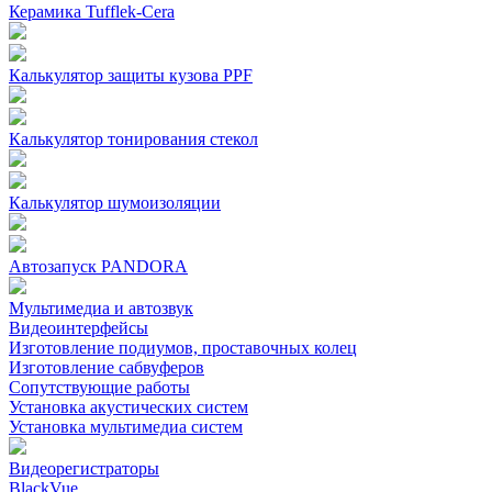
Керамика Tufflek-Cera
Калькулятор защиты кузова PPF
Калькулятор тонирования стекол
Калькулятор шумоизоляции
Автозапуск PANDORA
Мультимедиа и автозвук
Видеоинтерфейсы
Изготовление подиумов, проставочных колец
Изготовление сабвуферов
Сопутствующие работы
Установка акустических систем
Установка мультимедиа систем
Видеорегистраторы
BlackVue