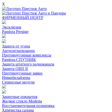
X
ФИРМЕННЫЙ ЦЕНТР
Эксклюзив
Pandora Prestige
Защита от угона
Автосигнализации
Противоугонные комплексы
Pandora-СПУТНИК
Защита штатного радиоканала
Защита OBD II
Противоугонные замки
Иммобилайзеры
Сервисные модули
Защитные покрытия
Жидкое стекло Modesta
Восстановительная полировка
Химчистка салона