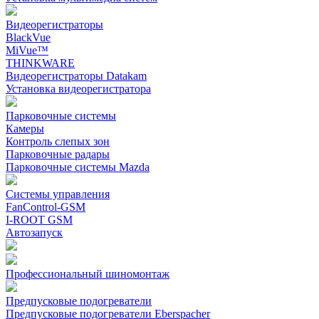
Видеорегистраторы
BlackVue
MiVue™
THINKWARE
Видеорегистраторы Datakam
Установка видеорегистратора
Парковочные системы
Камеры
Контроль слепых зон
Парковочные радары
Парковочные системы Mazda
Системы управления
FanControl-GSM
I-ROOT GSM
Автозапуск
Профессиональный шиномонтаж
Предпусковые подогреватели
Предпусковые подогреватели Eberspacher