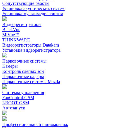
Сопутствующие работы
Установка акустических систем
Установка мультимедиа систем
Видеорегистраторы
BlackVue
MiVue™
THINKWARE
Видеорегистраторы Datakam
Установка видеорегистратора
Парковочные системы
Камеры
Контроль слепых зон
Парковочные радары
Парковочные системы Mazda
Системы управления
FanControl-GSM
I-ROOT GSM
Автозапуск
Профессиональный шиномонтаж