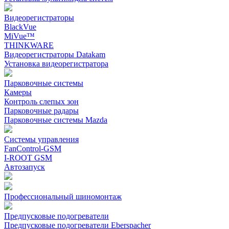
Видеорегистраторы
BlackVue
MiVue™
THINKWARE
Видеорегистраторы Datakam
Установка видеорегистратора
Парковочные системы
Камеры
Контроль слепых зон
Парковочные радары
Парковочные системы Mazda
Системы управления
FanControl-GSM
I-ROOT GSM
Автозапуск
Профессиональный шиномонтаж
Предпусковые подогреватели
Предпусковые подогреватели Eberspacher