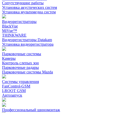
Сопутствующие работы
Установка акустических систем
Установка мультимедиа систем
Видеорегистраторы
BlackVue
MiVue™
THINKWARE
Видеорегистраторы Datakam
Установка видеорегистратора
Парковочные системы
Камеры
Контроль слепых зон
Парковочные радары
Парковочные системы Mazda
Системы управления
FanControl-GSM
I-ROOT GSM
Автозапуск
Профессиональный шиномонтаж