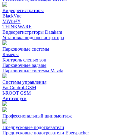
Видеорегистраторы
BlackVue
MiVue™
THINKWARE
Видеорегистраторы Datakam
Установка видеорегистратора
Парковочные системы
Камеры
Контроль слепых зон
Парковочные радары
Парковочные системы Mazda
Системы управления
FanControl-GSM
I-ROOT GSM
Автозапуск
Профессиональный шиномонтаж
Предпусковые подогреватели
Предпусковые подогреватели Eberspacher