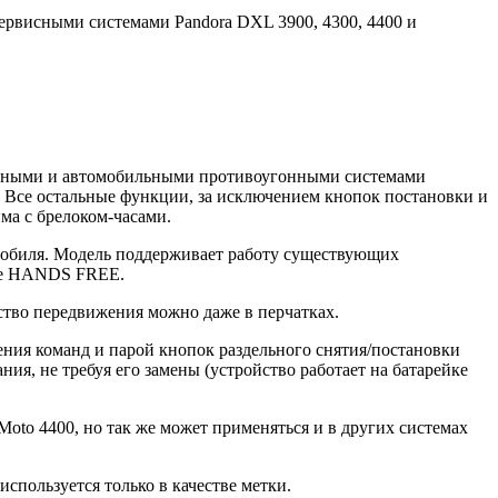
ервисными системами Pandora DXL 3900, 4300, 4400 и
клетными и автомобильными противоугонными системами
. Все остальные функции, за исключением кнопок постановки и
ма с брелоком-часами.
мобиля. Модель поддерживает работу существующих
име HANDS FREE.
ство передвижения можно даже в перчатках.
я команд и парой кнопок раздельного снятия/постановки
ия, не требуя его замены (устройство работает на батарейке
oto 4400, но так же может применяться и в других системах
спользуется только в качестве метки.