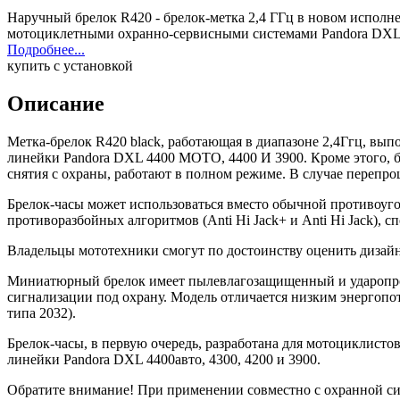
Наручный брелок R420 - брелок-метка 2,4 ГГц в новом исполн
мотоциклетными охранно-сервисными системами Pandora DXL
Подробнее...
купить с установкой
Описание
Метка-брелок R420 black, работающая в диапазоне 2,4Ггц, вы
линейки Pandora DXL 4400 MOTO, 4400 И 3900. Кроме этого, б
снятия с охраны, работают в полном режиме. В случае перепро
Брелок-часы может использоваться вместо обычной противоуг
противоразбойных алгоритмов (Anti Hi Jack+ и Anti Hi Jack)
Владельцы мототехники смогут по достоинству оценить дизайн 
Миниатюрный брелок имеет пылевлагозащищенный и ударопроч
сигнализации под охрану. Модель отличается низким энергопотр
типа 2032).
Брелок-часы, в первую очередь, разработана для мотоциклисто
линейки Pandora DXL 4400авто, 4300, 4200 и 3900.
Обратите внимание! При применении совместно с охранной сист