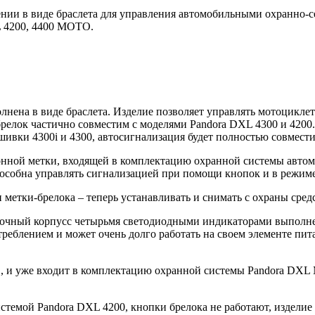
ении в виде браслета для управления автомобильными охранно-с
 4200, 4400 MOTO.
полнена в виде браслета. Изделие позволяет управлять мотоци
релок частично совместим с моделями Pandora DXL 4300 и 4200
шивки 4300i и 4300, автосигнализация будет полностью совмести
онной метки, входящей в комплектацию охранной системы авто
, способна управлять сигнализацией при помощи кнопок и в реж
метки-брелока – теперь устанавливать и снимать с охраны сред
ный корпусс четырьмя светодиодными индикаторами выполнени
еблением и может очень долго работать на своем элементе питан
в, и уже входит в комплектацию охранной системы Pandora DXL M
емой Pandora DXL 4200, кнопки брелока не работают, изделие и