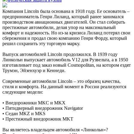
Компания Lincoln была основана в 1918 году. Ее основатель –
предприниматель Генри Лиланд, который ранее занимался
производством авиационных двигателей. Он стал собирать
престижные автомобили, делая упор на максимальный
комфорт и надежность. Но из-за кризиса Лиланд потерял свои
сбережения и продал свою компанию Генри Форду, который
решил сохранить эту торговую марку.
Выпуск автомобилей Lincoln продолжился. В 1939 году
Линкольн выпускает автомобиль V12 для Рузвельта, а в 1950
изготавливает под заказ новый Cosmopolitan, на котором ездят
Трумэн, Эйзенхуэр и Кеннеди.
Современные автомобили Lincoln – это образец качества,
стиля и комфорта. На данный момент в России реализуются
следующие модели:
• Внедорожники MKC и MKX
• Пятидверный внедорожник Navigator
• Седан MKZ и MKS
• Престижный внедорожник MKT
Вы являетесь владельцем автомобиля «Линкольн»?