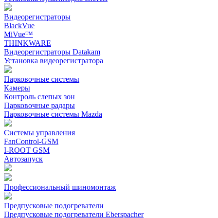
Видеорегистраторы
BlackVue
MiVue™
THINKWARE
Видеорегистраторы Datakam
Установка видеорегистратора
Парковочные системы
Камеры
Контроль слепых зон
Парковочные радары
Парковочные системы Mazda
Системы управления
FanControl-GSM
I-ROOT GSM
Автозапуск
Профессиональный шиномонтаж
Предпусковые подогреватели
Предпусковые подогреватели Eberspacher