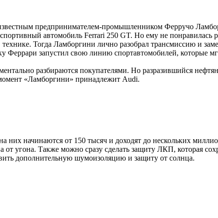
у известным предпринимателем-промышленником Ферручо Ламбор
спортивный автомобиль Ferrari 250 GT. Но ему не понравилась р
в технике. Тогда Ламборгини лично разобрал трансмиссию и заме
стку Феррари запустил свою линию спортавтомобилей, которые 
оментально разбираются покупателями. Но разразившийся нефтян
 момент «Ламборгини» принадлежит Audi.
а них начинаются от 150 тысяч и доходят до нескольких миллио
 от угона. Также можно сразу сделать защиту ЛКП, которая сохр
овить дополнительную шумоизоляцию и защиту от солнца.