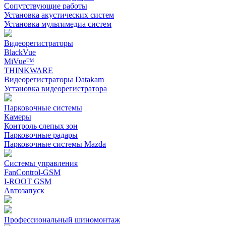
Сопутствующие работы
Установка акустических систем
Установка мультимедиа систем
Видеорегистраторы
BlackVue
MiVue™
THINKWARE
Видеорегистраторы Datakam
Установка видеорегистратора
Парковочные системы
Камеры
Контроль слепых зон
Парковочные радары
Парковочные системы Mazda
Системы управления
FanControl-GSM
I-ROOT GSM
Автозапуск
Профессиональный шиномонтаж