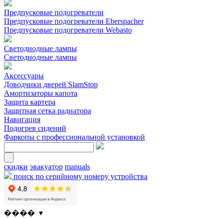
Предпусковые подогреватели
Предпусковые подогреватели Eberspacher
Предпусковые подогреватели Webasto
Светодиодные лампы
Светодиодные лампы
Аксессуары
Доводчики дверей SlamStop
Амортизаторы капота
Защита картера
Защитная сетка радиатора
Навигация
Подогрев сидений
Фаркопы с профессиональной установкой
скидки
эвакуатор
manuals
поиск по серийному номеру устройства
���� ▾