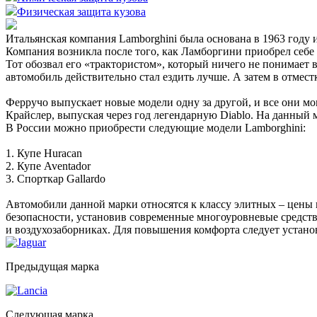
Физическая защита кузова
Итальянская компания Lamborghini была основана в 1963 год
Компания возникла после того, как Ламборгини приобрел себе 
Тот обозвал его «трактористом», который ничего не понимает 
автомобиль действительно стал ездить лучше. А затем в отме
Ферручо выпускает новые модели одну за другой, и все они м
Крайслер, выпуская через год легендарную Diablo. На данный
В России можно приобрести следующие модели Lamborghini:
1. Купе Huracan
2. Купе Aventador
3. Спорткар Gallardo
Автомобили данной марки относятся к классу элитных – цены н
безопасности, установив современные многоуровневые средства
и воздухозаборниках. Для повышения комфорта следует устан
Предыдущая марка
Следующая марка