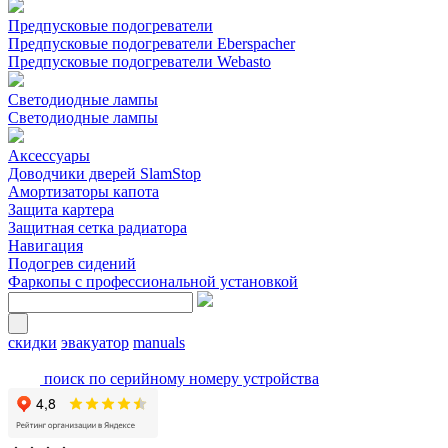
Предпусковые подогреватели
Предпусковые подогреватели Eberspacher
Предпусковые подогреватели Webasto
Светодиодные лампы
Светодиодные лампы
Аксессуары
Доводчики дверей SlamStop
Амортизаторы капота
Защита картера
Защитная сетка радиатора
Навигация
Подогрев сидений
Фаркопы с профессиональной установкой
скидки
эвакуатор
manuals
поиск по серийному номеру устройства