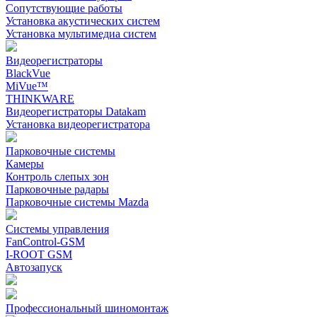
Сопутствующие работы
Установка акустических систем
Установка мультимедиа систем
Видеорегистраторы
BlackVue
MiVue™
THINKWARE
Видеорегистраторы Datakam
Установка видеорегистратора
Парковочные системы
Камеры
Контроль слепых зон
Парковочные радары
Парковочные системы Mazda
Системы управления
FanControl-GSM
I-ROOT GSM
Автозапуск
Профессиональный шиномонтаж