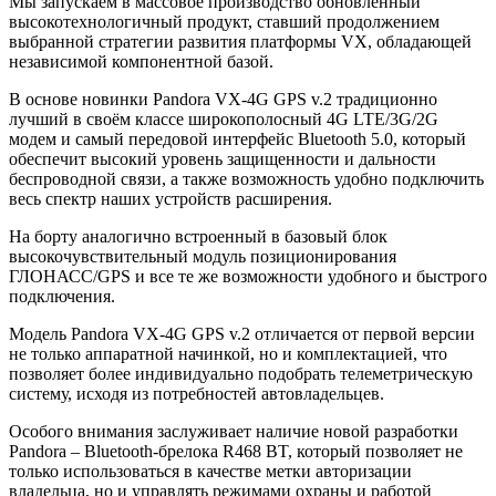
Мы запускаем в массовое производство обновлённый
высокотехнологичный продукт, ставший продолжением
выбранной стратегии развития платформы VX, обладающей
независимой компонентной базой.
В основе новинки
Pandora VX-4G GPS v.2
традиционно
лучший в своём классе широкополосный 4G LTE/3G/2G
модем и самый передовой интерфейс Bluetooth 5.0, который
обеспечит высокий уровень защищенности и дальности
беспроводной связи, а также возможность удобно подключить
весь спектр наших устройств расширения.
На борту аналогично встроенный в базовый блок
высокочувствительный модуль позиционирования
ГЛОНАСС/GPS и все те же возможности удобного и быстрого
подключения.
Модель Pandora VX-4G GPS v.2 отличается от первой версии
не только аппаратной начинкой, но и комплектацией, что
позволяет более индивидуально подобрать телеметрическую
систему, исходя из потребностей автовладельцев.
Особого внимания заслуживает наличие новой разработки
Pandora – Bluetooth-брелока R468 BT, который позволяет не
только использоваться в качестве метки авторизации
владельца, но и управлять режимами охраны и работой