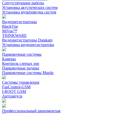
Сопутствующие работы
Установка акустических систем
Установка мультимедиа систем
Видеорегистраторы
BlackVue
MiVue™
THINKWARE
Видеорегистраторы Datakam
Установка видеорегистратора
Парковочные системы
Камеры
Контроль слепых зон
Парковочные радары
Парковочные системы Mazda
Системы управления
FanControl-GSM
I-ROOT GSM
Автозапуск
Профессиональный шиномонтаж