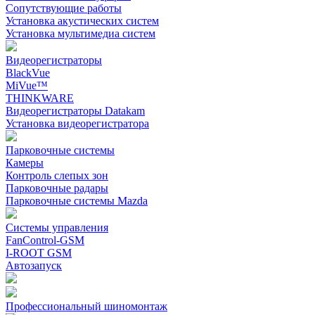
Сопутствующие работы
Установка акустических систем
Установка мультимедиа систем
Видеорегистраторы
BlackVue
MiVue™
THINKWARE
Видеорегистраторы Datakam
Установка видеорегистратора
Парковочные системы
Камеры
Контроль слепых зон
Парковочные радары
Парковочные системы Mazda
Системы управления
FanControl-GSM
I-ROOT GSM
Автозапуск
Профессиональный шиномонтаж