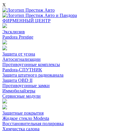
X
ФИРМЕННЫЙ ЦЕНТР
Эксклюзив
Pandora Prestige
Защита от угона
Автосигнализации
Противоугонные комплексы
Pandora-СПУТНИК
Защита штатного радиоканала
Защита OBD II
Противоугонные замки
Иммобилайзеры
Сервисные модули
Защитные покрытия
Жидкое стекло Modesta
Восстановительная полировка
Химчистка салона