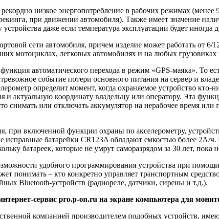
 рекордно низкое энергопотребление в рабочих режимах (менее
рекинга, при движении автомобиля). Также имеет значение нали
устройства даже если температура эксплуатации будет иногда д
ортовой сети автомобиля, причем изделие может работать от 6/1
ьших мотоциклах, легковых автомобилях и на любых грузовиках 
функция автоматического перехода в режим «GPS-маяка». То ест
 тревожное событие потери основного питания на сервер и владе
ерометр определит момент, когда охраняемое устройство кто-ни
ия и актуальную координату владельцу или оператору. Эта функ
ято снимать или отключать аккумулятор на нерабочее время или
, при включенной функции охраны по акселерометру, устройство
ве исправные батарейки CR123A обладают емкостью более 2А/ч. П
ольку батареек, которые не умрут саморазрядом за 30 лет, пока
возможности удобного программирования устройства при помощи 
ожет понимать – кто конкретно управляет транспортным средств
х Bluetooth-устройств (радиореле, датчики, сирены и т.д.).
тернет-сервис pro.p-on.ru на экране компьютера для монитор
инственной компанией производителем подобных устройств, им