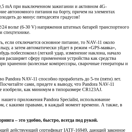
 9,5 mA при выключенном зажигании и активном 4G-
чие автономного питания на борту, причем на элементах
оходить до минус пятидесяти градусов!
2/24 вольт (6-30 V) напряжения штатных батарей транспортного
и спецтехнике.
ь, если отключается основное питание, то NAV-11 около
льцу, а затем автоматически уйдет в режим «GPS-маяка»,
будь побеспокоил (легкий удар, изменение наклона, начало
ция расширяет сферу применения устройства как средства
 при хранении (колесные компрессоры, сварочные генераторы и
 Pandora NAV-11 способно проработать до 5-ти (пяти) лет.
осчитайте сами, придете к выводу, что Pandora NAV-11
 не изобрели, как минимум в типоразмере CR123AJ.
нашего приложения Pandora Specialist, использование
ом, с какими правами, в каждый момент времени. А также, в
инга – это удобно, быстро, всегда под рукой.
еющей действующий сертификат IATF-16949, дающий законное