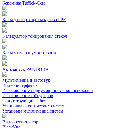
Керамика Tufflek-Cera
Калькулятор защиты кузова PPF
Калькулятор тонирования стекол
Калькулятор шумоизоляции
Автозапуск PANDORA
Мультимедиа и автозвук
Видеоинтерфейсы
Изготовление подиумов, проставочных колец
Изготовление сабвуферов
Сопутствующие работы
Установка акустических систем
Установка мультимедиа систем
Видеорегистраторы
BlackVue