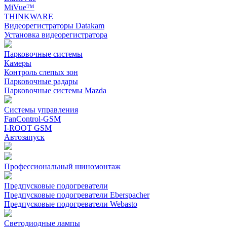
MiVue™
THINKWARE
Видеорегистраторы Datakam
Установка видеорегистратора
Парковочные системы
Камеры
Контроль слепых зон
Парковочные радары
Парковочные системы Mazda
Системы управления
FanControl-GSM
I-ROOT GSM
Автозапуск
Профессиональный шиномонтаж
Предпусковые подогреватели
Предпусковые подогреватели Eberspacher
Предпусковые подогреватели Webasto
Светодиодные лампы