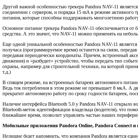
Другой важной особенностью трекера Pandora NAV-11 является
соединении с сервером, и порядка 15 mA в режиме активного т
питания, которые способны поддерживать многолетнюю работу 
Основное питание трекера Pandora NAV-11 обеспечивается от б
средства. А это значит, что NAV-11 можно применять на небол
Еще одной уникальной особенностью Pandora NAV-11 является 
получаса (программируемое время) останется на связи, передав
передавая периодически координаты. Причем, встроенный аксел
движения) и «разбудит» устройство, чтобы передать тип событ
охраны, например для строительной техники, на которой прин
т.д.)
В спящем режиме, на встроенных батареях автономного питания
Ведь ток потребления в этом режиме не превышает 8 мкА. А д
прекратит автономную работу по сроку годности батареек, поск
Наличие интерфейса Bluetooth 5.0 у Pandora NAV-11 открыло 
Bluetooth-меток идентификации владельца (водителя), что пом
ближайшее время, позволит управлять частью наших периферийны
Мобильные приложения Pandora Online, Pandora Connect и ин
Нелишне будет напомнить, что компания Pandora является ед