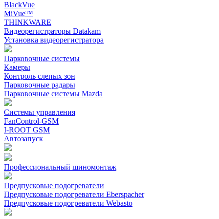
BlackVue
MiVue™
THINKWARE
Видеорегистраторы Datakam
Установка видеорегистратора
Парковочные системы
Камеры
Контроль слепых зон
Парковочные радары
Парковочные системы Mazda
Системы управления
FanControl-GSM
I-ROOT GSM
Автозапуск
Профессиональный шиномонтаж
Предпусковые подогреватели
Предпусковые подогреватели Eberspacher
Предпусковые подогреватели Webasto