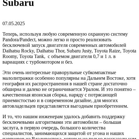
Subaru
07.05.2025
Теперь, используя любую современную охранную систему
Pandora/Pandect, можно легко и просто реализовать
бесключевой запуск двигателя современных автомобилей
Daihatsu Rocky, Daihatsu Thor, Subaru Justy, Toyota Raize, Toyota
Roomy, Toyota Tank, с объемом двигателя 0,7 и 1 л. в
вариациях с турбомотором и без.
Эти очень интересные праворульные субкомпактные
малолитражки особенно популярны на Дальнем Востоке, хотя
география их распространения в нашей стране достаточно
обширна и далеко не ограничивается Уралом. И это понятно –
качественная японская сборка, наряду с потрясающей
приемистостью и в современном дизайне, для многих
автовладельцев представляется выгодным приобретением.
И то, что нашим инженерам удалось добавить поддержку
бесключевыми алгоритмами эти автомобили – большая
заслуга, в первую очередь, большого количества
специалистов, занимающихся защитой от угона и наших
партнеров из Владивостока, которые не только рассказали нам