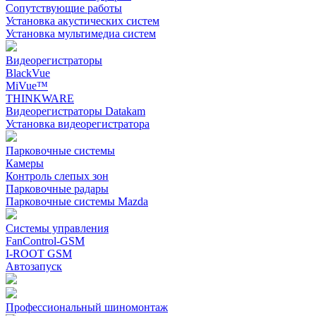
Сопутствующие работы
Установка акустических систем
Установка мультимедиа систем
Видеорегистраторы
BlackVue
MiVue™
THINKWARE
Видеорегистраторы Datakam
Установка видеорегистратора
Парковочные системы
Камеры
Контроль слепых зон
Парковочные радары
Парковочные системы Mazda
Системы управления
FanControl-GSM
I-ROOT GSM
Автозапуск
Профессиональный шиномонтаж