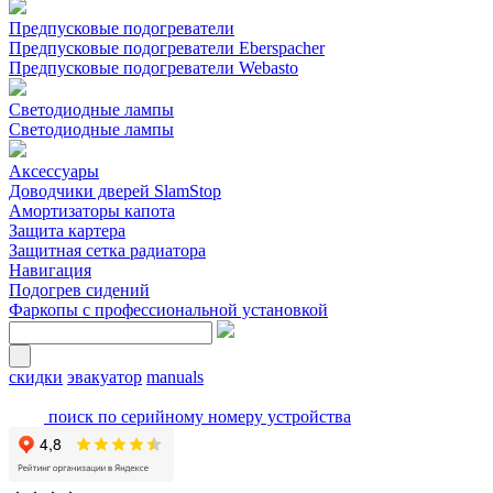
Предпусковые подогреватели
Предпусковые подогреватели Eberspacher
Предпусковые подогреватели Webasto
Светодиодные лампы
Светодиодные лампы
Аксессуары
Доводчики дверей SlamStop
Амортизаторы капота
Защита картера
Защитная сетка радиатора
Навигация
Подогрев сидений
Фаркопы с профессиональной установкой
скидки
эвакуатор
manuals
поиск по серийному номеру устройства