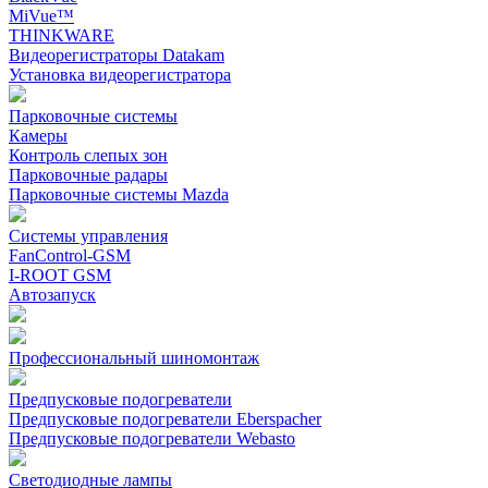
MiVue™
THINKWARE
Видеорегистраторы Datakam
Установка видеорегистратора
Парковочные системы
Камеры
Контроль слепых зон
Парковочные радары
Парковочные системы Mazda
Системы управления
FanControl-GSM
I-ROOT GSM
Автозапуск
Профессиональный шиномонтаж
Предпусковые подогреватели
Предпусковые подогреватели Eberspacher
Предпусковые подогреватели Webasto
Светодиодные лампы