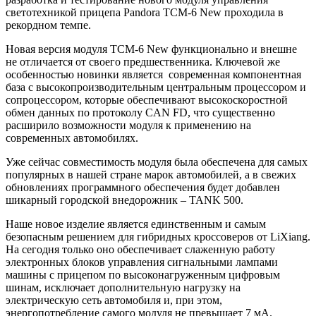
светотехникой прицепа
Pandora TCM-6 New
проходила в
рекордном темпе.
Новая версия модуля TCM-6 New функционально и внешне
не отличается от своего предшественника. Ключевой же
особенностью новинки является современная компонентная
база с высокопроизводительным центральным процессором и
сопроцессором, которые обеспечивают высокоскоростной
обмен данных по протоколу CAN FD, что существенно
расширило возможности модуля к применению на
современных автомобилях.
Уже сейчас совместимость модуля была обеспечена для самых
популярных в нашей стране марок автомобилей, а в свежих
обновлениях программного обеспечения будет добавлен
шикарный городской внедорожник – TANK 500.
Наше новое изделие является единственным и самым
безопасным решением для гибридных кроссоверов от LiXiang.
На сегодня только оно обеспечивает слаженную работу
электронных блоков управления сигнальными лампами
машины с прицепом по высоконагруженным цифровым
шинам, исключает дополнительную нагрузку на
электрическую сеть автомобиля и, при этом,
энергопотребление самого модуля не превышает 7 мА.