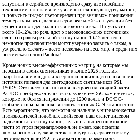
запустили в серийное производство сразу две новейшие
технологии, позволившие увеличить световую отдачу матриц
и повысить индекс цветопередачи при значимом понижении
температуры, что увеличит срок реальной эксплуатации без
существенной деградации светового потока. И пусть это
всего 10-12%, но речь идет о высоконадежных источниках
света со сроком реальной эксплуатации 10-12 лет: очень
немногие производители могут уверенно заявить о таком, а
уж реально сделать – всего несколько на весь мир, и среди них
российская только Pandora!
Кроме новых высокоэффективных матриц, на которые мы
перешли в своих светильниках в конце 2025 года, мы
разработали и внедрили в серийное производство новейший
источник питания для светодиодных светильников
PSL-
150DS
. Этот источник питания построен на входной части
AC/DC-преобразователя с использованием SiC компонентов,
которые не боятся напряжений до 1200 вольт, и DC/DC-
стабилизатора на основе высокочастотных GaN компонентов.
Есть вероятность, что несмотря на наличие в мире множества
производителей подобных драйверов, наш станет лидером
надежности в эксплуатации, ведь он защищен по входной
части от угроз перенапряжения, не имеет, как понятия,
«повышенного пускового тока», внутри содержит систему
регулирования по PLC и самоконтроля параметров с