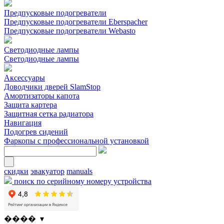
Предпусковые подогреватели
Предпусковые подогреватели Eberspacher
Предпусковые подогреватели Webasto
Светодиодные лампы
Светодиодные лампы
Аксессуары
Доводчики дверей SlamStop
Амортизаторы капота
Защита картера
Защитная сетка радиатора
Навигация
Подогрев сидений
Фаркопы с профессиональной установкой
скидки
эвакуатор
manuals
поиск по серийному номеру устройства
���� ▾