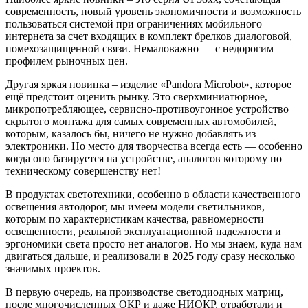
современность, новый уровень экономичности и возможность
пользоваться системой при ограничениях мобильного
интернета за счет входящих в комплект брелков диалоговой,
помехозащищенной связи. Немаловажно — с недорогим
профилем рыночных цен.
Другая яркая новинка – изделие «Pandora Microbot», которое
ещё предстоит оценить рынку. Это сверхминиатюрное,
микропотребляющее, сервисно-противоугонное устройство
скрытого монтажа для самых современных автомобилей,
которым, казалось бы, ничего не нужно добавлять из
электроники. Но место для творчества всегда есть — особенно
когда оно базируется на устройстве, аналогов которому по
техническому совершенству нет!
В продуктах светотехники, особенно в области качественного
освещения автодорог, мы имеем модели светильников,
которым по характеристикам качества, равномерности
освещенности, реальной эксплуатационной надежности и
эргономики света просто нет аналогов. Но мы знаем, куда нам
двигаться дальше, и реализовали в 2025 году сразу несколько
значимых проектов.
В первую очередь, на
производстве светодиодных матриц
,
после многочисленных ОКР и даже НИОКР, отработали и