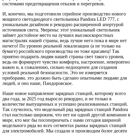
системами предотвращения отказов и перегревов.
И, конечно, мы подготовили серийное производство нового
мощного светодиодного светильника
Pandora LED 777
, с
уникальным дизайном и рекордно расширенной апертурой
источников света. Уверены: этот уникальный светильник
займет достойное место на лучших высокоскоростных
магистралях нашей страны, ведь лучше него пока в мире нет
ничего! По уровню реальной локализации (а не только на
бумаге) российского производства он тоже красавец! Так
приятно подарить людям нашей страны свет такого уровня,
ведь он формирует чувство комфорта, настроение, невероятно
важен и, к сожалению, сильно недооценен для создания
условий реальной безопасности. Это не измеряется
приборами, это должно быть сделано опытными людьми для
людей, и оно наше, Пандоровское.
Наше новое направление зарядных станций, которому всего
два года, за 2025 год выросло рекордно, и не только в
количестве выпущенных и успешно реализованных станций.
Так случилось, что модельный ряд зарядных станций Pandora
стал настолько широким, что нет ни одной другой компании в
мире, кто мог бы посоперничать с нами сегодня шириной
модельного ряда во всех сегментах рынка зарядных станций
для электромобилей. Мы создали и производим более десяти