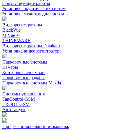
Сопутствующие работы
Установка акустических систем
Установка мультимедиа систем
Видеорегистраторы
BlackVue
MiVue™
THINKWARE
Видеорегистраторы Datakam
Установка видеорегистратора
Парковочные системы
Камеры
Контроль слепых зон
Парковочные радары
Парковочные системы Mazda
Системы управления
FanControl-GSM
I-ROOT GSM
Автозапуск
Профессиональный шиномонтаж