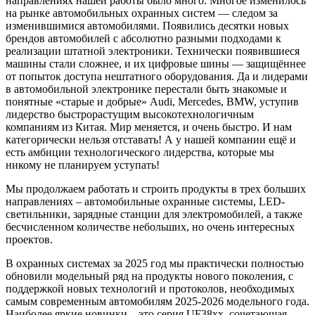
направлениях нашей работы было много. Многое изменилось
на рынке автомобильных охранных систем — следом за
изменившимися автомобилями. Появились десятки новых
брендов автомобилей с абсолютно разными подходами к
реализации штатной электроники. Технически появившиеся
машины стали сложнее, и их цифровые шины — защищённее
от попыток доступа нештатного оборудования. Да и лидерами
в автомобильной электронике перестали быть знакомые и
понятные «старые и добрые» Audi, Mercedes, BMW, уступив
лидерство быстрорастущим высокотехнологичным
компаниям из Китая. Мир меняется, и очень быстро. И нам
категорически нельзя отставать! А у нашей компании ещё и
есть амбиции технологического лидерства, которые мы
никому не планируем уступать!
Мы продолжаем работать и строить продукты в трех больших
направлениях – автомобильные охранные системы, LED-
светильники, зарядные станции для электромобилей, а также
бесчисленном количестве небольших, но очень интересных
проектов.
В охранных системах за 2025 год мы практически полностью
обновили
модельный ряд
на продукты нового поколения, с
поддержкой новых технологий и протоколов, необходимых
самым современным автомобилям 2025-2026 модельного года.
Наиболее яркие новинки – это серия
UF38xx
, сочетающая