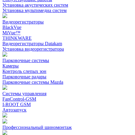
Установка акустических систем
Установка мультимедиа систем
Видеорегистраторы
BlackVue
MiVue™
THINKWARE
Видеорегистраторы Datakam
Установка видеорегистратора
Парковочные системы
Камеры
Контроль слепых зон
Парковочные радары
Парковочные системы Mazda
Системы управления
FanControl-GSM
I-ROOT GSM
Автозапуск
Профессиональный шиномонтаж