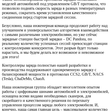
моделей автомобилей под управлением GB/T протокола, что
позволило поднять скорость заряда в разных температурных
режимах, сократить время установления качественного
соединения перед стартом зарядной сессии.
Безусловно, наша инженерная команда продолжит работу над
улучшением и универсальностью алгоритмов взаимодействия
с самыми различными электромобилями, но уже сейчас
зарядные станции быстрой зарядки – DC Pandora, по
реальному количеству успешных сессий превосходят станции
с контроллерами конкурентов. Этот разрыв будет только
нарастать, и мы будем делать все возможное и невозможное
для этого!
Контроллеры заряда полностью нашей разработки и
производства поддерживают одновременную зарядку с
балансировкой мощности в протоколах CCS2, GB/T, NACS
(Tesla), ChaDeMo, ChaoJi.
Наша инженерная группа обладает многолетним опытом
работы с цифровыми шинами автомобилей и электромобилей,
оснащена всеми видами необходимых сканеров, для
скорейшего и качественного решения по перехвату
управления процессом заряда любого электромобиля. И,
конечно, наша самая главная цель – максимальное количество