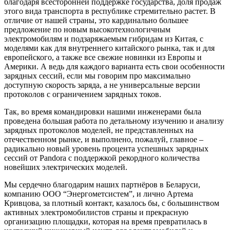
благодаря всесторонней поддержке государства, доля продаж
этого вида транспорта в республике стремительно растет. В
отличие от нашей страны, это кардинально большее
предложение по новым высокотехнологичным
электромобилям и подзаряжаемым гибридам из Китая, с
моделями как для внутреннего китайского рынка, так и для
европейского, а также все свежие новинки из Европы и
Америки. А ведь для каждого варианта есть свои особенности
зарядных сессий, если мы говорим про максимально
доступную скорость заряда, а не универсальные версии
протоколов с ограничением зарядных токов.
Так, во время командировки нашими инженерами была
проведена большая работа по детальному изучению и анализу
зарядных протоколов моделей, не представленных на
отечественном рынке, и выполнено, пожалуй, главное –
радикально новый уровень процента успешных зарядных
сессий от Pandora с поддержкой рекордного количества
новейших электрических моделей.
Мы сердечно благодарим наших партнёров в Беларуси,
компанию ООО “Энергометсистем”, и лично Артема
Кривцова, за плотный контакт, казалось бы, с большинством
активных электромобилистов страны и прекрасную
организацию площадки, которая на время превратилась в