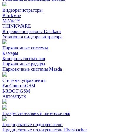
Видеорегистраторы
BlackVue
MiVue™
THINKWARE
Видеорегистраторы Datakam
Установка видеорегистратора
Парковочные системы
Камеры
Контроль слепых зон
Парковочные радары
Парковочные системы Mazda
Системы управления
FanControl-GSM
I-ROOT GSM
Автозапуск
Профессиональный шиномонтаж
Предпусковые подогреватели
Предпусковые подогреватели Eberspacher