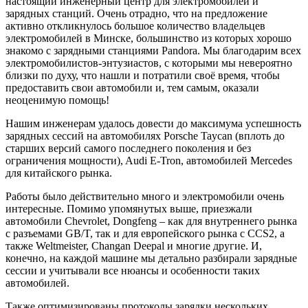
настоящий инженерный центр для электромобилей и
зарядных станций. Очень отрадно, что на предложение
активно откликнулось большое количество владельцев
электромобилей в Минске, большинство из которых хорошо
знакомо с зарядными станциями Pandora. Мы благодарим всех
электромобилистов-энтузиастов, с которыми мы невероятно
близки по духу, что нашли и потратили своё время, чтобы
предоставить свои автомобили и, тем самым, оказали
неоценимую помощь!
Нашим инженерам удалось довести до максимума успешность
зарядных сессий на автомобилях Porsche Taycan (вплоть до
старших версий самого последнего поколения и без
ограничения мощности), Audi E-Tron, автомобилей Mercedes
для китайского рынка.
Работы было действительно много и электромобили очень
интересные. Помимо упомянутых выше, приезжали
автомобили Chevrolet, Dongfeng – как для внутреннего рынка
с разъемами GB/T, так и для европейского рынка с CCS2, а
также Weltmeister, Changan Deepal и многие другие. И,
конечно, на каждой машине мы детально разбирали зарядные
сессии и учитывали все нюансы и особенности таких
автомобилей.
Также оптимизированы протоколы зарядки нескольких