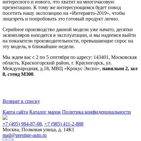
интересного и нового, что хватит на многочасовую
презентацию. К тому же интересующимся будет повод
посетить нашу экспозицию
на «Интеравто-2019», чтобы
лицезреть и попробовать это готовый продукт лично.
Серийное производство данной модели уже начато, десятки
экземпляров находятся в эксплуатации, и мы надеемся выйти
на показатели производительности, превышающие спрос на
эту модель, в ближайшие недели.
Мы ждем вас с 2 по 5 сентября по адресу: 143401, Московская
область, Красногорский район, г. Красногорск, ул.
Международная, д.18, МВЦ «Крокус Экспо»,
павильон 2, зал
8, стенд М300
.
Возврат к списку
Карта сайта
Каталог марок
Политика конфиденциальности
+7 (495) 984-87-08
,
+7 (985) 411-2-888
Москва, Полковая улица, д. 14К1
mail@prestige-auto.ru