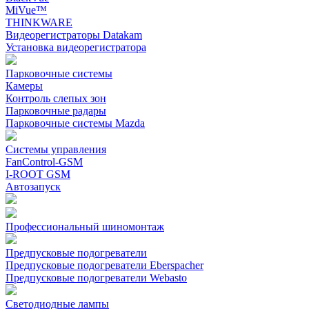
MiVue™
THINKWARE
Видеорегистраторы Datakam
Установка видеорегистратора
Парковочные системы
Камеры
Контроль слепых зон
Парковочные радары
Парковочные системы Mazda
Системы управления
FanControl-GSM
I-ROOT GSM
Автозапуск
Профессиональный шиномонтаж
Предпусковые подогреватели
Предпусковые подогреватели Eberspacher
Предпусковые подогреватели Webasto
Светодиодные лампы