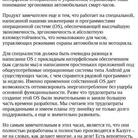
понимание эргономики автомобильных смарт-часов.
Продукт замечателен еще и тем, что работает на специальной,
написанной нашими инженерами и программистами
операционной системе (OS), обеспечивающей высочайшую
экономичность, эргономичность и абсолютную
взломоустойчивость, что немаловажно для часов,
управляющих режимами охраны автомобиля или мотоцикла.
Для специалистов должна быть очевидна разница в
написании OS с прикладным интерфейсным обеспечением
(как сделали мы) и написанием простеньких приложений под
общеупотребимые операционные системы типа Android для
существующих часов, с чем справится рядовой программист
за неделю. Именно применение собственной OS дает
возможность оптимизировать энергопотребление без ущерба
основной функциональности. Разве что трудозатраты на
создание этой OS были значительными и заняли большую
часть времени разработки. Мы считаем эти трудозатраты
оправданными и имеем планы эту линейку не только долго
поддерживать, а еще и значительно развивать.
Но самым замечательным в этих часах, является то, что они
полностью разработаны и полностью производятся в Калуге –
не на словах, как делают многие, а на деле! Есть вероятность,