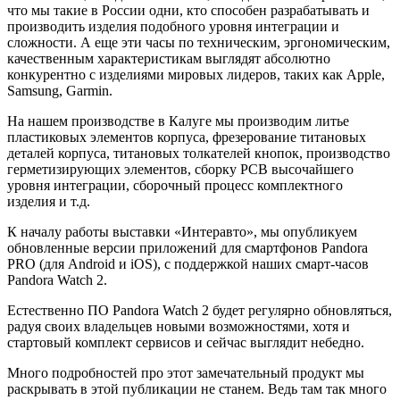
что мы такие в России одни, кто способен разрабатывать и
производить изделия подобного уровня интеграции и
сложности. А еще эти часы по техническим, эргономическим,
качественным характеристикам выглядят абсолютно
конкурентно с изделиями мировых лидеров, таких как Apple,
Samsung, Garmin.
На нашем производстве в Калуге мы производим литье
пластиковых элементов корпуса, фрезерование титановых
деталей корпуса, титановых толкателей кнопок, производство
герметизирующих элементов, сборку PCB высочайшего
уровня интеграции, сборочный процесс комплектного
изделия и т.д.
К началу работы выставки «Интеравто», мы опубликуем
обновленные версии приложений для смартфонов Pandora
PRO (для Android и iOS), с поддержкой наших смарт-часов
Pandora Watch 2.
Естественно ПО Pandora Watch 2 будет регулярно обновляться,
радуя своих владельцев новыми возможностями, хотя и
стартовый комплект сервисов и сейчас выглядит небедно.
Много подробностей про этот замечательный продукт мы
раскрывать в этой публикации не станем. Ведь там так много