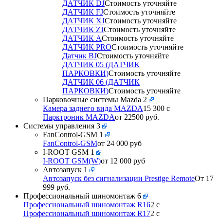
ДАТЧИК DJ
Стоимость уточняйте
ДАТЧИК FJ
Стоимость уточняйте
ДАТЧИК XJ
Стоимость уточняйте
ДАТЧИК ZJ
Стоимость уточняйте
ДАТЧИК A
Стоимость уточняйте
ДАТЧИК PRO
Стоимость уточняйте
Датчик BJ
Стоимость уточняйте
ДАТЧИК 05 (ДАТЧИК
ПАРКОВКИ)
Стоимость уточняйте
ДАТЧИК 06 (ДАТЧИК
ПАРКОВКИ)
Стоимость уточняйте
Парковочные системы Mazda
2
Камера заднего вида MAZDA
15 300
c
Парктроник MAZDA
от 22500 руб.
Системы управления
3
FanControl-GSM
1
FanControl-GSM
от 24 000 руб
I-ROOT GSM
1
I-ROOT GSM(W)
от 12 000 руб
Автозапуск
1
Автозапуск без сигнализации Prestige Remote
От 17
999 руб.
Профессиональный шиномонтаж
6
Профессиональный шиномонтаж R16
2
c
Профессиональный шиномонтаж R17
2
c