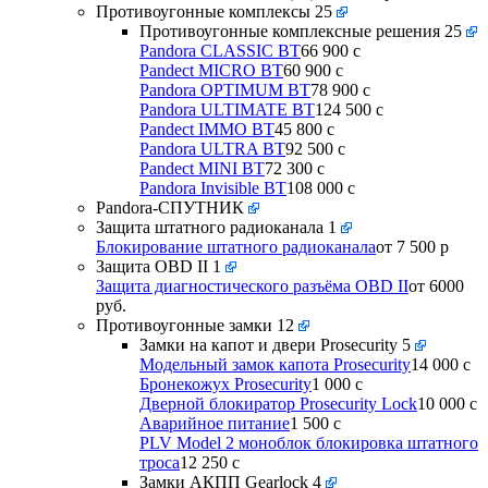
Противоугонные комплексы
25
Противоугонные комплексные решения
25
Pandora CLASSIC BT
66 900
c
Pandect MICRO BT
60 900
c
Pandora OPTIMUM BT
78 900
c
Pandora ULTIMATE BT
124 500
c
Pandect IMMO BT
45 800
c
Pandora ULTRA BT
92 500
c
Pandect MINI BT
72 300
c
Pandora Invisible BT
108 000
c
Pandora-СПУТНИК
Защита штатного радиоканала
1
Блокирование штатного радиоканала
от 7 500 р
Защита OBD II
1
Защита диагностического разъёма OBD II
от 6000
руб.
Противоугонные замки
12
Замки на капот и двери Prosecurity
5
Модельный замок капота Prosecurity
14 000
c
Бронекожух Prosecurity
1 000
c
Дверной блокиратор Prosecurity Lock
10 000
c
Аварийное питание
1 500
c
PLV Model 2 моноблок блокировка штатного
троса
12 250
c
Замки АКПП Gearlock
4