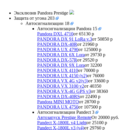
Эксклюзив Pandora Prestige
Защита от угона
203
Автосигнализации
18
Автосигнализации Pandora
15
Pandora DXL 4710
от 65130 р
PANDORA DX 91 LoRa v.3
от 50850 р
PANDORA DX-40R
от 21960 р
PANDORA UX 4790
от 125000 р
PANDORA DX 6X Lora
от 29730 р
PANDORA DX-57R
от 29520 р
PANDORA DX 9X Lora
от 32200
PANDORA UX 4110
от 70000 р
PANDORA UX 4150 (v2)
от 76000
PANDORA VX 4G v2(v3)
от 33600 р
PANDORA VX 3100 v2
от 40350
PANDORA VX-4G GPS v3
от 38360
PANDORA DX-40RS
от 22490 р
Pandora MINI MOTO
от 28700 р
PANDORA UX 4750
от 107500 р
Автосигнализации Pandect
3
Автозапуск Prestige Remote
От 20000 руб.
Pandect X-1800L v4 Light
от 25100 р
Pandect X-1800L v3 (v4)
от 29760 р