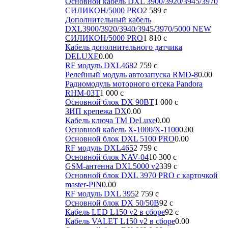
Основной кабель DXL 3900/3920/3945/3970
СИЛИКОН/5000 PRO
2 589
c
Дополнительный кабель
DXL3900/3920/3940/3945/3970/5000 NEW
СИЛИКОН/5000 PRO
1 810
c
Кабель дополнительного датчика
DELUXE
0.00
RF модуль DXL468
2 759
c
Релейный модуль автозапуска RMD-8
0.00
Радиомодуль моторного отсека Pandora
RHM-03T
1 000
c
Основной блок DX 90BT
1 000
c
ЗИП крепежа DX
0.00
Кабель ключа TM DeLuxe
0.00
Основной кабель X-1000/Х-1100
0.00
Основной блок DXL 5100 PRO
0.00
RF модуль DXL465
2 759
c
Основной блок NAV-04
10 300
c
GSM-антенна DXL5000 v2
339
c
Основной блок DXL 3970 PRO с карточкой
master-PIN
0.00
RF модуль DXL 395
2 759
c
Основной блок DX 50/50B
92
c
Кабель LED L150 v2 в сборе
92
c
Кабель VALET L150 v2 в сборе
0.00