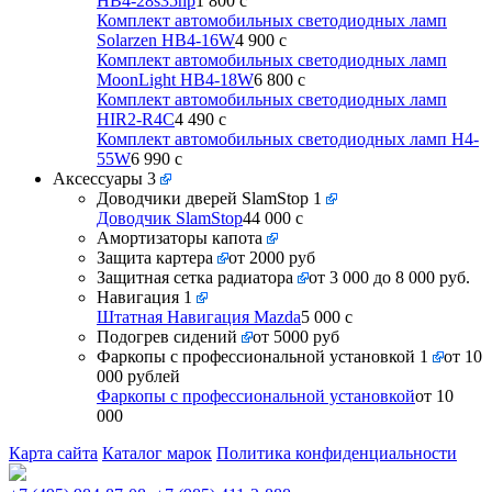
HB4-28s35hp
1 800
c
Комплект автомобильных светодиодных ламп
Solarzen HB4-16W
4 900
c
Комплект автомобильных светодиодных ламп
MoonLight HB4-18W
6 800
c
Комплект автомобильных светодиодных ламп
HIR2-R4C
4 490
c
Комплект автомобильных светодиодных ламп H4-
55W
6 990
c
Аксессуары
3
Доводчики дверей SlamStop
1
Доводчик SlamStop
44 000
c
Амортизаторы капота
Защита картера
от 2000 руб
Защитная сетка радиатора
от 3 000 до 8 000 руб.
Навигация
1
Штатная Навигация Mazda
5 000
c
Подогрев сидений
от 5000 руб
Фаркопы с профессиональной установкой
1
от 10
000 рублей
Фаркопы с профессиональной установкой
от 10
000
Карта сайта
Каталог марок
Политика конфиденциальности