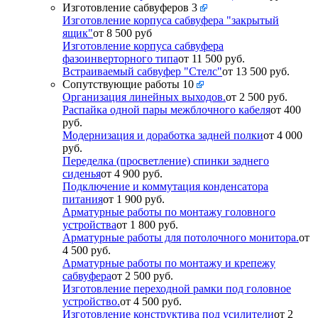
Изготовление сабвуферов
3
Изготовление корпуса сабвуфера "закрытый
ящик"
от 8 500 руб
Изготовление корпуса сабвуфера
фазоинверторного типа
от 11 500 руб.
Встраиваемый сабвуфер "Стелс"
от 13 500 руб.
Сопутствующие работы
10
Организация линейных выходов.
от 2 500 руб.
Распайка одной пары межблочного кабеля
от 400
руб.
Модернизация и доработка задней полки
от 4 000
руб.
Переделка (просветление) спинки заднего
сиденья
от 4 900 руб.
Подключение и коммутация конденсатора
питания
от 1 900 руб.
Арматурные работы по монтажу головного
устройства
от 1 800 руб.
Арматурные работы для потолочного монитора.
от
4 500 руб.
Арматурные работы по монтажу и крепежу
сабвуфера
от 2 500 руб.
Изготовление переходной рамки под головное
устройство.
от 4 500 руб.
Изготовление конструктива под усилители
от 2