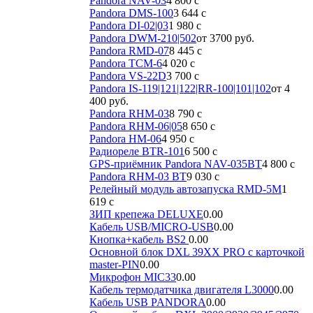
Pandora NAV-03
4 800
c
Pandora DMS-100
3 644
c
Pandora DI-02|03
1 980
c
Pandora DWM-210|502
от 3700 руб.
Pandora RMD-07
8 445
c
Pandora TCM-6
4 020
c
Pandora VS-22D
3 700
c
Pandora IS-119|121|122|RR-100|101|102
от 4
400 руб.
Pandora RHM-03
8 790
c
Pandora RHM-06|05
8 650
c
Pandora HM-06
4 950
c
Радиореле BTR-101
6 500
c
GPS-приёмник Pandora NAV-035BT
4 800
c
Pandora RHM-03 BT
9 030
c
Релейный модуль автозапуска RMD-5M
1
619
c
ЗИП крепежа DELUXE
0.00
Кабель USB/MICRO-USB
0.00
Кнопка+кабель BS2
0.00
Основной блок DXL 39XX PRO с карточкой
master-PIN
0.00
Микрофон MIC33
0.00
Кабель термодатчика двигателя L3000
0.00
Кабель USB PANDORA
0.00