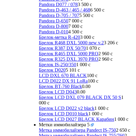
Pandora D077 / 078
3 500
c
Pandora D-463 / 465 / 468
6 500
c
Pandora D-705 / 707
5 500
c
Pandora D-650
7 000
c
Pandora D-800
7 000
c
Pandora D-010
4 500
c
Брелок-метка R-420
3 000
c
Брелок R468 DXL 5000 new v.2
3 206
c
Брелок R387 DX 50/70
1 070
c
Брелок R465 DXL 5000 PRO
2 960
c
Брелок R325 DXL 3970 PRO
2 960
c
Брелок IS-250/350
1 000
c
Брелок D020
5 101
c
LCD DXL 670 BLACK
100
c
LCD D022 DX 91 LoRa
100
c
Брелок BT-760 Black
0.00
Брелок LCD D043
0.00
Брелок LCD DXL 079 BLACK DX 50 S
1
000
c
Брелок LCD D022 v2 black
1 000
c
Брелок LCD D010 black
1 000
c
Брелок LCD D027 BLACK Карабин
1 000
c
Метки иммобилайзера
5
Метка иммобилайзера Pandect IS-750
2 650
c
Метка иммобилайзера Pandect IS-755/760
2