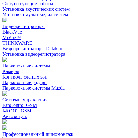
Сопутствующие работы
Установка акустических систем
Установка мультимедиа систем
Видеорегистраторы
BlackVue
MiVue™
THINKWARE
Видеорегистраторы Datakam
Установка видеорегистратора
Парковочные системы
Камеры
Контроль слепых зон
Парковочные радары
Парковочные системы Mazda
Системы управления
FanControl-GSM
I-ROOT GSM
Автозапуск
Профессиональный шиномонтаж